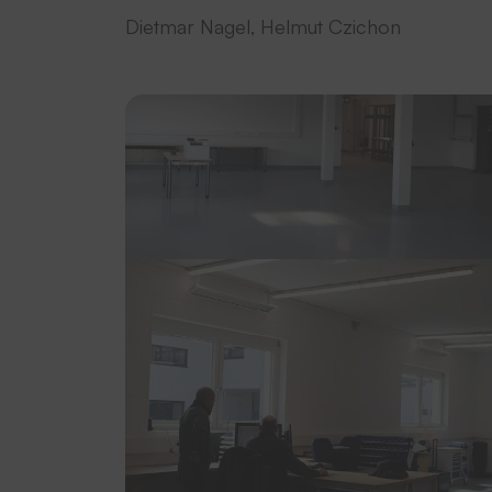
Dietmar Nagel, Helmut Czichon