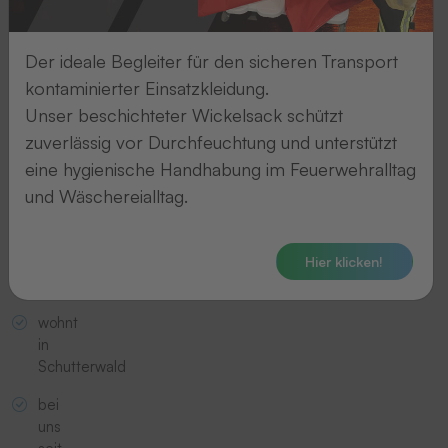
Der ideale Begleiter für den sicheren Transport
kontaminierter Einsatzkleidung.
Unser beschichteter Wickelsack schützt
zuverlässig vor Durchfeuchtung und unterstützt
eine hygienische Handhabung im Feuerwehralltag
und Wäschereialltag.
Lutz Beathalter im Urlaub auf
der AIDA, Juni 2023
Hier klicken!
Lutz
Beathalter
wohnt
in
Schutterwald
bei
uns