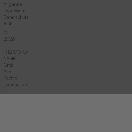
Altgeräte
Impressum
Datenschutz
AGB
©
2026
-
THERMOTEX
NAGEL
GmbH.
Alle
Rechte
vorbehalten