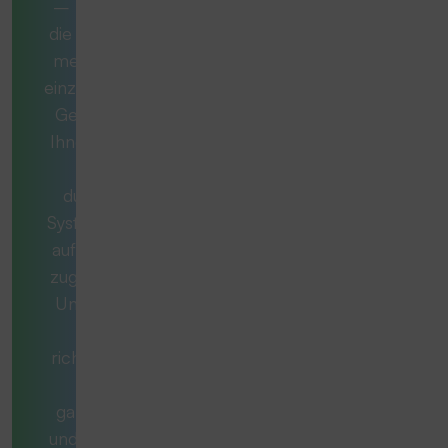
– manchmal ist
die ideale Lösung
mehr als nur ein
einzelnes Produkt.
Gemeinsam mit
Ihnen entwickeln
wir ein
durchdachtes
System, das exakt
auf Ihren Bedarf
zugeschnitten ist.
Unsere Berater
stellen die
richtigen Fragen,
denken
ganzheitlich mit
und begleiten Sie