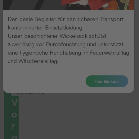
Der ideale Begleiter für den sicheren Transport
kontaminierter Einsatzkleidung.
Unser beschichteter Wickelsack schützt
zuverlässig vor Durchfeuchtung und unterstützt
eine hygienische Handhabung im Feuerwehralltag
und Wäschereialltag.
Hier klicken!
Betriebsmittel
V
o
r
g