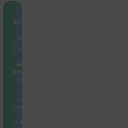
Ihre
Herausforderung
– unsere
Systemlösung
Gemeinsam zur
optimalen
Gesamtlösung
mit
Beratern, die
weiterdenken
Ob es sich um
eine konkrete
Anforderung oder
eine komplexe
Aufgabe handelt