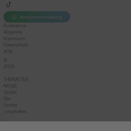
Newsletteranmeldung
Rücknahme
Altgeräte
Impressum
Datenschutz
AGB
©
2026
-
THERMOTEX
NAGEL
GmbH.
Alle
Rechte
vorbehalten