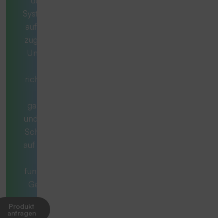
System, das exakt
auf Ihren Bedarf
zugeschnitten ist.
Unsere Berater
stellen die
richtigen Fragen,
denken
ganzheitlich mit
und begleiten Sie
Schritt für Schritt
auf dem Weg zur
optimal
funktionierenden
Gesamtlösung.
Produkt
anfragen