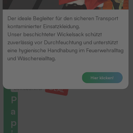
Der ideale Begleiter für den sicheren Transport
kontaminierter Einsatzkleidung.
Unser beschichteter Wickelsack schützt
zuverlässig vor Durchfeuchtung und unterstützt
eine hygienische Handhabung im Feuerwehralltag
und Wäschereialltag.
Hier klicken!
DEAL
Betriebsmittel
P
a
p