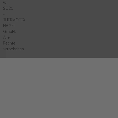
©
2026
-
THERMOTEX
NAGEL
GmbH.
Alle
Rechte
vorbehalten