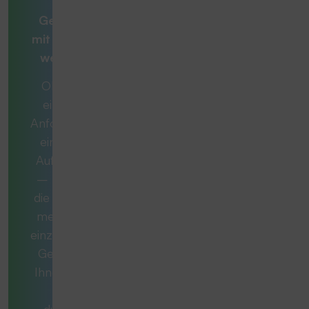
optimalen
Gesamtlösung
mit
Beratern, die
weiterdenken
Ob es sich um
eine konkrete
Anforderung oder
eine komplexe
Aufgabe handelt
– manchmal ist
die ideale Lösung
mehr als nur ein
einzelnes Produkt.
Gemeinsam mit
Ihnen entwickeln
wir ein
durchdachtes