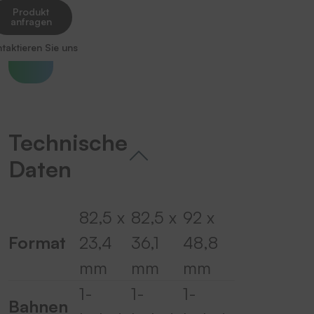
Produkt
anfragen
taktieren Sie uns
Technische
Daten
82,5 x
82,5 x
92 x
Format
23,4
36,1
48,8
mm
mm
mm
1-
1-
1-
Bahnen