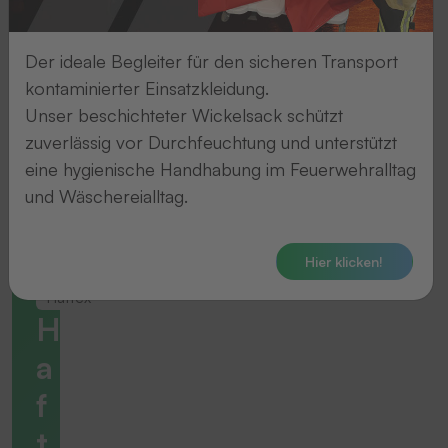
Der ideale Begleiter für den sicheren Transport
kontaminierter Einsatzkleidung.
Unser beschichteter Wickelsack schützt
zuverlässig vor Durchfeuchtung und unterstützt
eine hygienische Handhabung im Feuerwehralltag
und Wäschereialltag.
Hier klicken!
Haftex
H
a
f
t