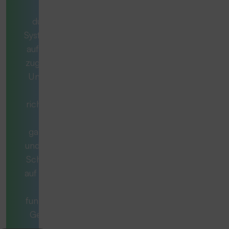
wir ein
durchdachtes
System, das exakt
auf Ihren Bedarf
zugeschnitten ist.
Unsere Berater
stellen die
richtigen Fragen,
denken
ganzheitlich mit
und begleiten Sie
Schritt für Schritt
auf dem Weg zur
optimal
funktionierenden
Gesamtlösung.