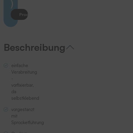
)
Produkt anfragen
Beschreibung
einfache
Verabreitung
-
vorfixierbar,
da
selbstklebend
vorgestanzt
mit
Sprocketführung