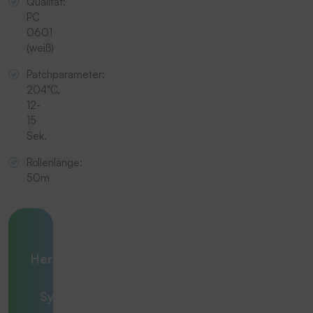
Qualität:
PC
0601
(weiß)
Patchparameter:
204°C,
12-
15
Sek.
Rollenlänge:
50m
Ihre
Herausforderung
– unsere
Systemlösung