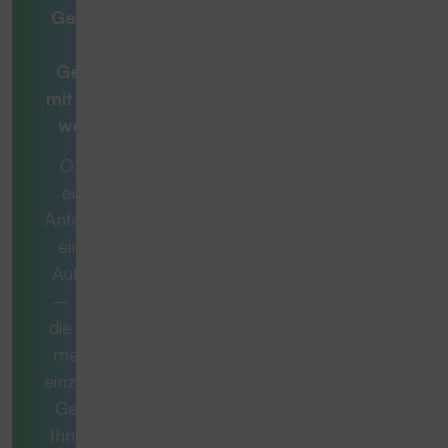
Gemeinsam zur
optimalen
Gesamtlösung
mit
Beratern, die
weiterdenken
Ob es sich um
eine konkrete
Anforderung oder
eine komplexe
Aufgabe handelt
– manchmal ist
die ideale Lösung
mehr als nur ein
einzelnes Produkt.
Gemeinsam mit
Ihnen entwickeln