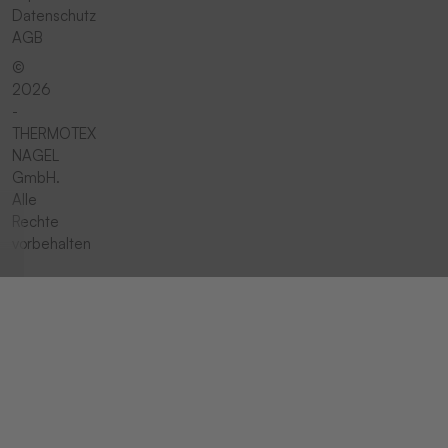
Datenschutz
AGB
©
2026
-
THERMOTEX
NAGEL
GmbH.
Alle
Rechte
vorbehalten