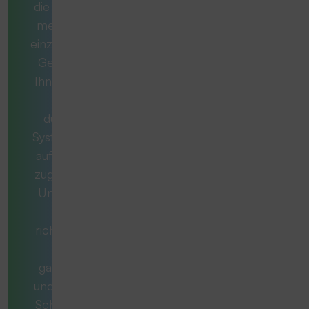
die ideale Lösung
mehr als nur ein
einzelnes Produkt.
Gemeinsam mit
Ihnen entwickeln
wir ein
durchdachtes
System, das exakt
auf Ihren Bedarf
zugeschnitten ist.
Unsere Berater
stellen die
richtigen Fragen,
denken
ganzheitlich mit
und begleiten Sie
Schritt für Schritt