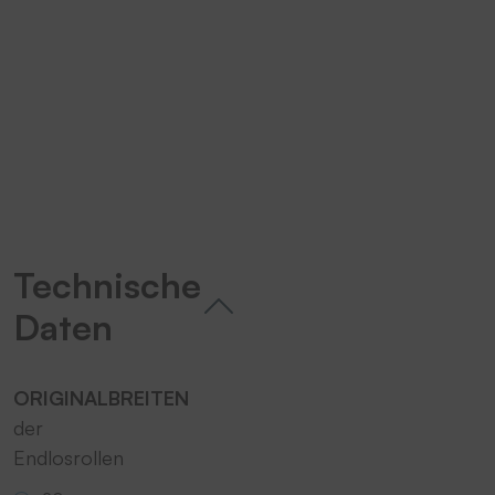
um den YouTube Video-Service zu
laden!
Wir verwenden einen Service eines
Drittanbieters, um Videoinhalte
einzubetten. Dieser Service kann
Daten zu Ihren Aktivitäten
sammeln. Bitte lesen Sie die Details
durch und stimmen Sie der Nutzung
des Service zu, um dieses Video
Technische
anzusehen.
Daten
Mehr Informationen
ORIGINALBREITEN
Akzeptieren
der
powered by
Usercentrics Consent
Endlosrollen
Management Platform
&
eRecht24