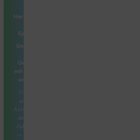
Ihre
Herausforderung
– unsere
Systemlösung
Gemeinsam zur
optimalen
Gesamtlösung
mit
Beratern, die
weiterdenken
Ob es sich um
eine konkrete
Anforderung oder
eine komplexe
Aufgabe handelt
– manchmal ist