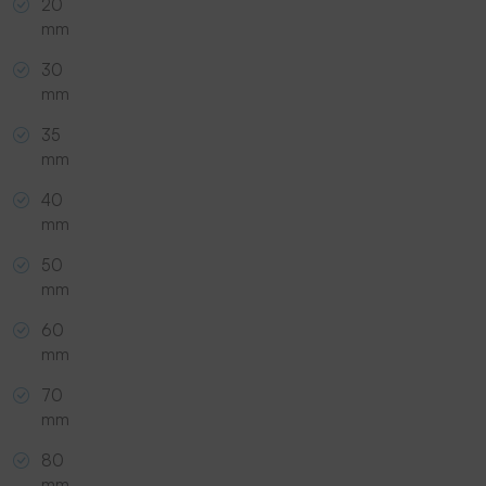
20
mm
30
mm
35
mm
40
mm
50
mm
60
mm
70
mm
80
mm