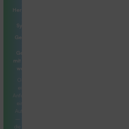
Ihre
Herausforderung
– unsere
Systemlösung
Gemeinsam zur
optimalen
Gesamtlösung
mit
Beratern, die
weiterdenken
Ob es sich um
eine konkrete
Anforderung oder
eine komplexe
Aufgabe handelt
– manchmal ist
die ideale Lösung