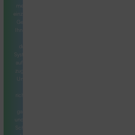
mehr als nur ein
einzelnes Produkt.
Gemeinsam mit
Ihnen entwickeln
wir ein
durchdachtes
System, das exakt
auf Ihren Bedarf
zugeschnitten ist.
Unsere Berater
stellen die
richtigen Fragen,
denken
ganzheitlich mit
und begleiten Sie
Schritt für Schritt