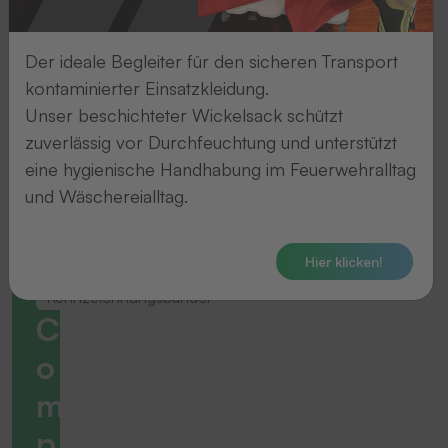
Der ideale Begleiter für den sicheren Transport
kontaminierter Einsatzkleidung.
Unser beschichteter Wickelsack schützt
zuverlässig vor Durchfeuchtung und unterstützt
eine hygienische Handhabung im Feuerwehralltag
und Wäschereialltag.
Hier klicken!
Kennzeichnungsbänder
C
o
m
p