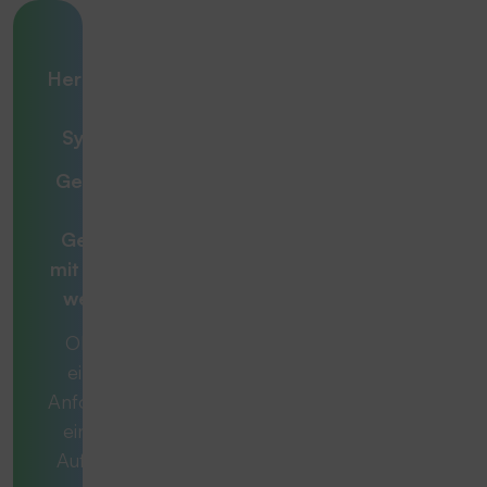
Ihre
Herausforderung
– unsere
Systemlösung
Gemeinsam zur
optimalen
Gesamtlösung
mit
Beratern, die
weiterdenken
Ob es sich um
eine konkrete
Anforderung oder
eine komplexe
Aufgabe handelt