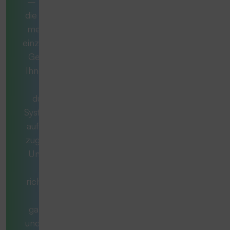
– manchmal ist
die ideale Lösung
mehr als nur ein
einzelnes Produkt.
Gemeinsam mit
Ihnen entwickeln
wir ein
durchdachtes
System, das exakt
auf Ihren Bedarf
zugeschnitten ist.
Unsere Berater
stellen die
richtigen Fragen,
denken
ganzheitlich mit
und begleiten Sie