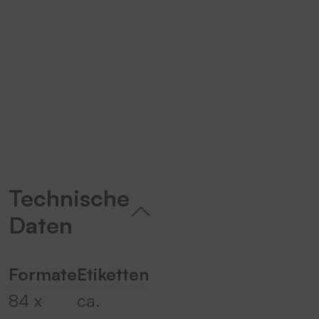
Wir benötigen Ihre Zustimmung,
um den YouTube Video-Service zu
laden!
Wir verwenden einen Service eines
Drittanbieters, um Videoinhalte
einzubetten. Dieser Service kann
Daten zu Ihren Aktivitäten
sammeln. Bitte lesen Sie die Details
durch und stimmen Sie der Nutzung
des Service zu, um dieses Video
Technische
anzusehen.
Daten
Mehr Informationen
Formate
Etiketten
Akzeptieren
84 x
ca.
powered by
Usercentrics Consent
Management Platform
&
eRecht24