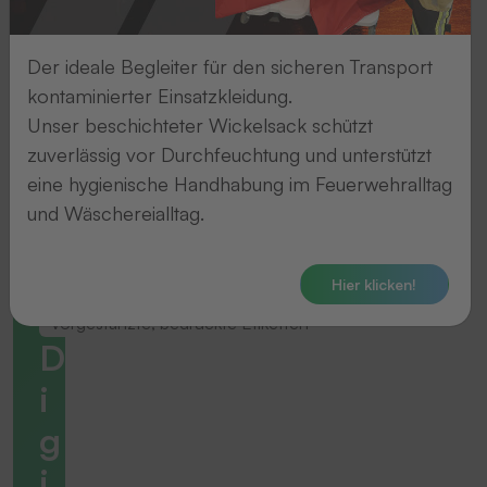
Der ideale Begleiter für den sicheren Transport
kontaminierter Einsatzkleidung.
Unser beschichteter Wickelsack schützt
zuverlässig vor Durchfeuchtung und unterstützt
eine hygienische Handhabung im Feuerwehralltag
und Wäschereialltag.
Hier klicken!
Vorgestanzte, bedruckte Etiketten
D
i
g
i