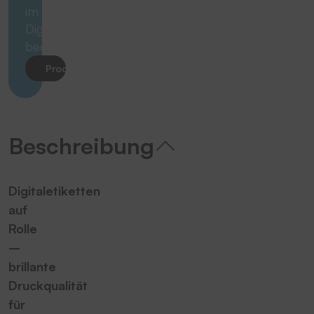
im
Digitaldruck
bedruckt
Produkt anfragen
Beschreibung
Digitaletiketten
auf
Rolle
–
brillante
Druckqualität
für