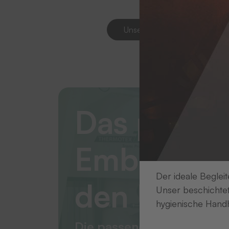
Unsere Embleme-Normen
Das passe
Emblem m
Der ideale Begleit
den Unter
Unser beschichtet
hygienische Handh
Die passende Kennzeichn