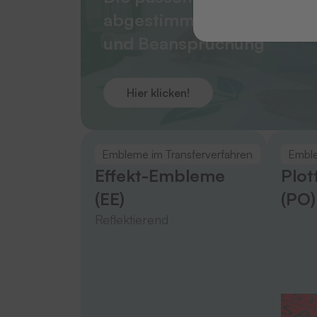
abgestimmt auf Material, 
und Beanspruchung
Hier klicken!
Embleme im Transferverfahren
Emble
Effekt-Embleme
Plot
(EE)
(PO)
Reflektierend