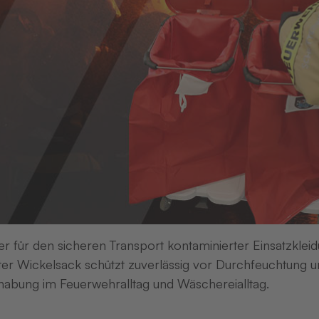
Embleme im Transferverfahre
nde
Color-Cut-
Embleme (CC)
acht
er für den sicheren Transport kontaminierter Einsatzkleid
schied
er Wickelsack schützt zuverlässig vor Durchfeuchtung un
abung im Feuerwehralltag und Wäschereialltag.
ungslösung –