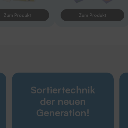
Zum Produkt
Zum Produkt
Entdecken
Sortiertechnik
Karriere
Produkte
der neuen
Unternehmen
Service
Generation!