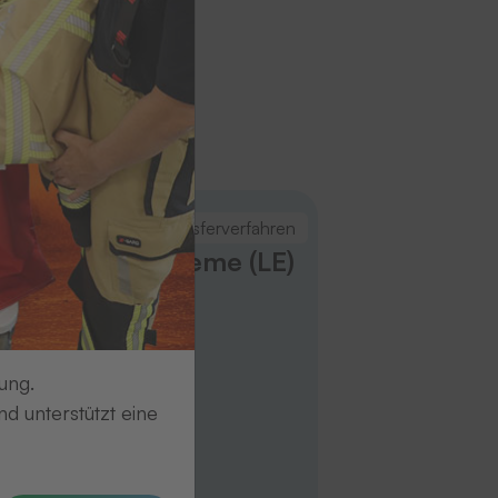
n
Embleme im Transferverfahren
Light-Embleme (LE)
ung.
d unterstützt eine