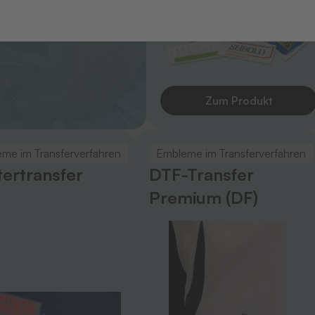
Einsatzbereich
Zum Produkt
me im Transferverfahren
Embleme im Transferverfahren
tertransfer
DTF-Transfer
Premium (DF)