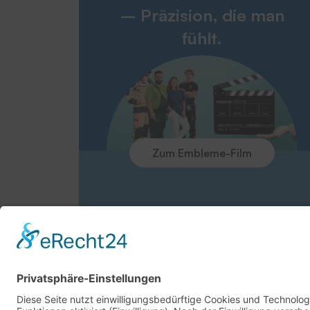
– Präzision, die man
fühlt.
Zum Embleme-Film