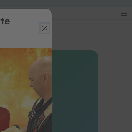
rte
ersicht
im Transferverfahren
C-
bleme
T)