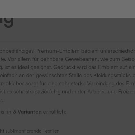
ng
chbeständiges Premium-Emblem bedient unterschiedlic
. Vor allem für dehnbare Gewebearten, wie zum Beispiel
, ist es ideal geeignet. Gedruckt wird das Emblem auf ei
s einfach an der gewünschten Stelle des Kleidungsstücks 
ermokleber sorgt für eine sehr starke Verbindung des E
t es sehr strapazierfähig und in der Arbeits- und Freizei
ar.
st in
3 Varianten
erhältlich:
ht sublimentierende Textilien