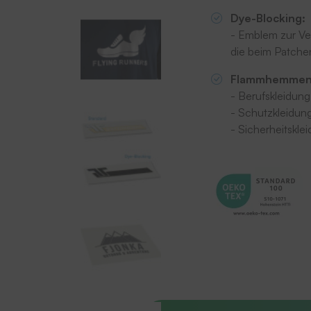
Dye-Blocking:
- Emblem zur Ver
die beim Patchen
Flammhemme
- Berufskleidung
- Schutzkleidun
- Sicherheitskle