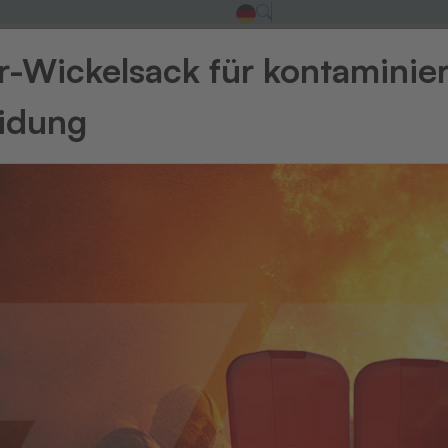
-Wickelsack für kontaminie
eidung
Zurück zur Üb
Embleme 
FT
Em
(F