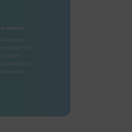
iterdenken
abe handelt –
Gemeinsam mit
en Bedarf
anzheitlich mit
ionierenden