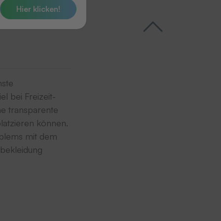
Hier klicken!
hste
 bei Freizeit-
ne transparente
platzieren können.
mblems mit dem
tbekleidung