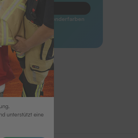
Produkt anfragen
Emblem ist in den Sonderfarben
Silber erhältlich!
ung.
d unterstützt eine