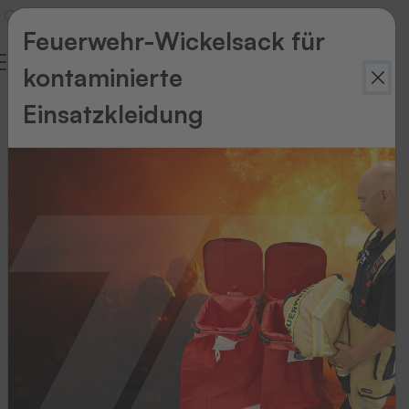
Feuerwehr-Wickelsack für
kontaminierte
Einsatzkleidung
Embleme
mit
textiler
Oberfläche
Die
Embleme
haben
einen
textilen
Charakter
und