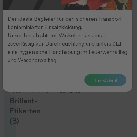
werden
komplett
Der ideale Begleiter für den sicheren Transport
auf
kontaminierter Einsatzkleidung.
das
Unser beschichteter Wickelsack schützt
Textil
zuverlässig vor Durchfeuchtung und unterstützt
aufgepatcht.
eine hygienische Handhabung im Feuerwehralltag
und Wäschereialltag.
UNSERE EMBLEME-NORMEN
Hier klicken!
Embleme mit textiler Oberfläche
Brillant-
Etiketten
(B)