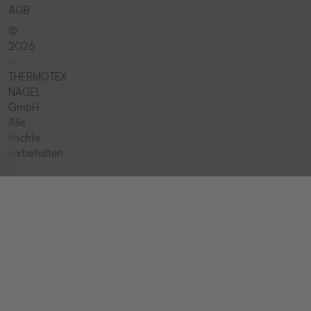
AGB
©
2026
-
THERMOTEX
NAGEL
GmbH.
Alle
Rechte
vorbehalten