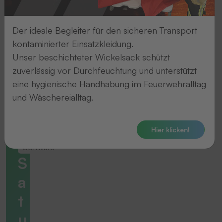
Der ideale Begleiter für den sicheren Transport
kontaminierter Einsatzkleidung.
Unser beschichteter Wickelsack schützt
zuverlässig vor Durchfeuchtung und unterstützt
eine hygienische Handhabung im Feuerwehralltag
und Wäschereialltag.
Hier klicken!
Software
S
a
t
u