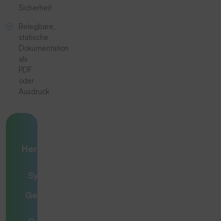
Sicherheit
Belegbare,
statische
Dokumentation
als
PDF
oder
Ausdruck
Ihre
Herausforderung
– unsere
Systemlösung
Gemeinsam zur
optimalen