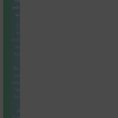
Gesamtlösung
mit
Beratern, die
weiterdenken
Ob es sich um
eine konkrete
Anforderung oder
eine komplexe
Aufgabe handelt
– manchmal ist
die ideale Lösung
mehr als nur ein
einzelnes Produkt.
Gemeinsam mit
Ihnen entwickeln
wir ein
durchdachtes
System, das exakt