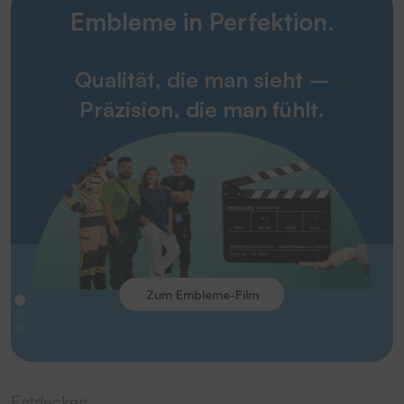
Embleme in Perfektion.
Qualität, die man sieht –
Präzision, die man fühlt.
Zum Embleme-Film
Entdecken