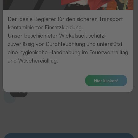
Taktische Bekleidung
Folientransferfilm
Der ideale Begleiter für den sicheren Transport
kontaminierter Einsatzkleidung.
Unser beschichteter Wickelsack schützt
Zum Produkt
zuverlässig vor Durchfeuchtung und unterstützt
eine hygienische Handhabung im Feuerwehralltag
Taktische Bekleidung
und Wäschereialltag.
Embleme
Hier klicken!
Zum Produkt