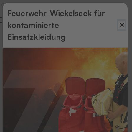
Feuerwehr-Wickelsack für
kontaminierte
Einsatzkleidung
Taktische
Bekleidung
Taktische Bekleidung
Kennzeichnungsband
CT
Zum Produkt