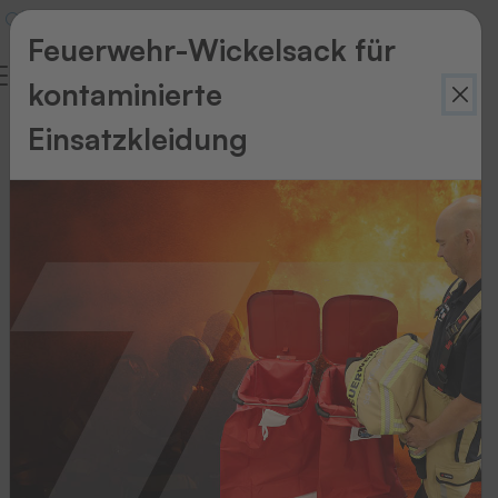
Feuerwehr-Wickelsack für
kontaminierte
Einsatzkleidung
HF-
Lesesysteme
Unsere
innovativen
Antennen
und
Lesesysteme
sind
auf
technisch
allerhöchstem