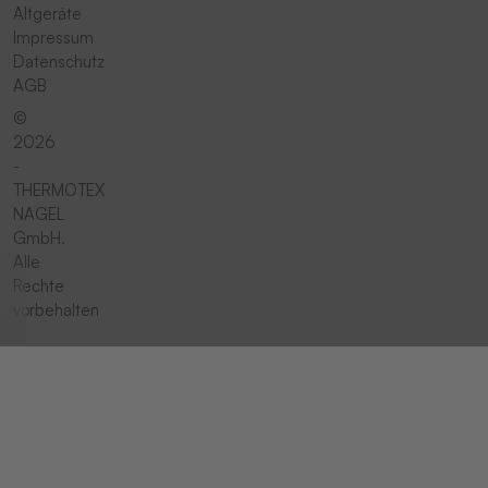
Altgeräte
Impressum
Datenschutz
AGB
©
2026
-
THERMOTEX
NAGEL
GmbH.
Alle
Rechte
vorbehalten