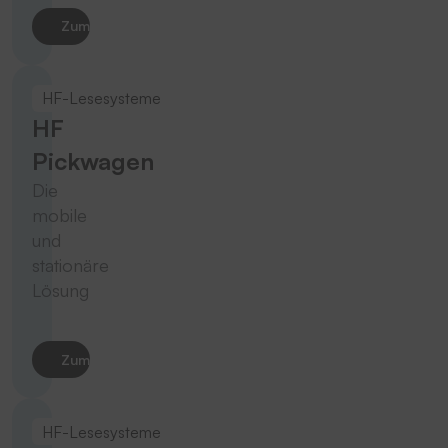
Zum Produkt
HF-Lesesysteme
HF
Pickwagen
Die
mobile
und
stationäre
Lösung
Zum Produkt
HF-Lesesysteme