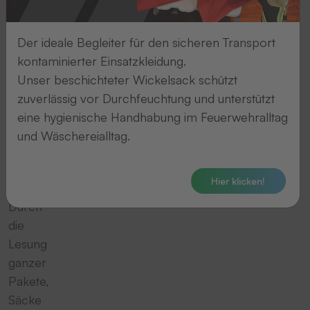
Niveau
und
sorgen
Der ideale Begleiter für den sicheren Transport
mit
kontaminierter Einsatzkleidung.
qualitativ
Unser beschichteter Wickelsack schützt
hochwertigen
zuverlässig vor Durchfeuchtung und unterstützt
Transpondern
eine hygienische Handhabung im Feuerwehralltag
für
und Wäschereialltag.
die
optimale
Hier klicken!
Wäschesortierung
.
Durch
die
Lesung
ganzer
Pakete,
Säcke