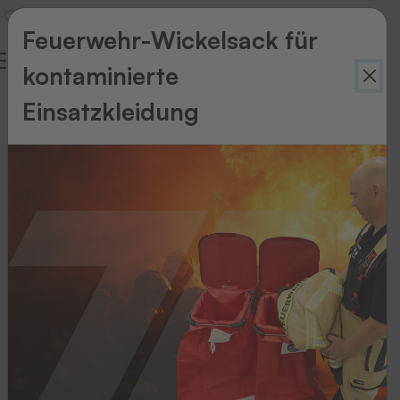
Feuerwehr-Wickelsack für
kontaminierte
Einsatzkleidung
UHF-
Lesesysteme
Unsere
innovativen
Antennen
und
Lesesysteme
sind
auf
technisch
allerhöchstem