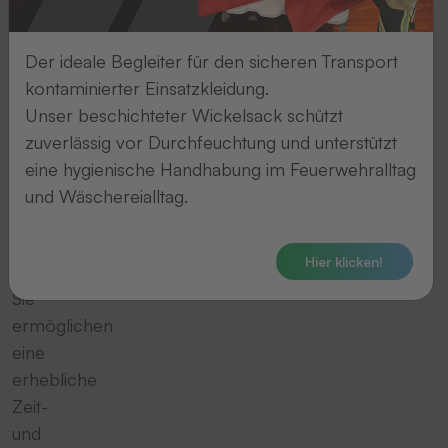
Niveau
und
sorgen
Der ideale Begleiter für den sicheren Transport
mit
kontaminierter Einsatzkleidung.
qualitativ
Unser beschichteter Wickelsack schützt
hochwertigen
zuverlässig vor Durchfeuchtung und unterstützt
Transpondern
eine hygienische Handhabung im Feuerwehralltag
für
und Wäschereialltag.
die
optimale
Hier klicken!
Wäschesortierung.
Sie
ermöglichen
eine
erhebliche
Zeit-
und