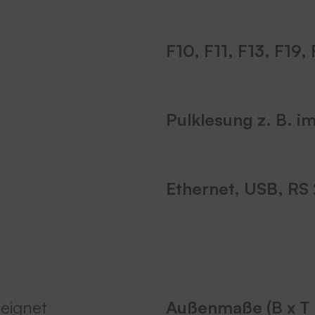
F10, F11, F13, F19
Pulklesung z. B. i
Ethernet, USB, RS
eignet
Außenmaße (B x T 