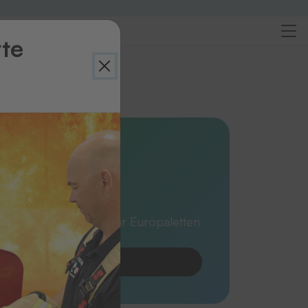
rte
ersicht
esysteme
F-Box
ene Varianten • z.B. für Europaletten
wagen geeignet
Produkt anfragen