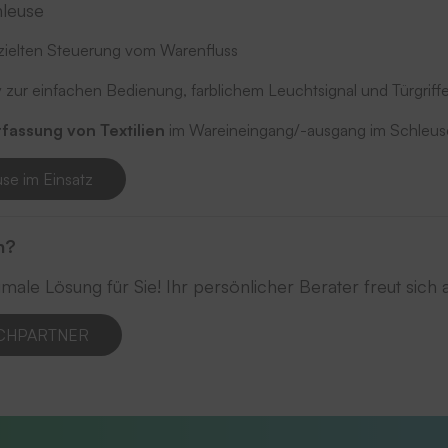
leuse
zielten Steuerung vom Warenfluss
 zur einfachen Bedienung, farblichem Leuchtsignal und Türgriff
rfassung von Textilien
im Wareineingang/-ausgang im Schleus
se im Einsatz
n?
imale Lösung für Sie! Ihr persönlicher Berater freut sich 
CHPARTNER