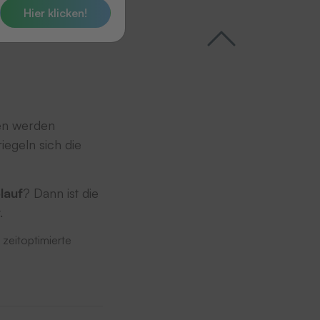
Hier klicken!
ien werden
egeln sich die
lauf
? Dann ist die
.
 zeitoptimierte