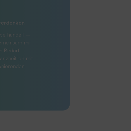
iterdenken
abe handelt –
Gemeinsam mit
en Bedarf
anzheitlich mit
ionierenden