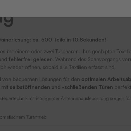
ng
tainerlesung: ca. 500 Teile in 10 Sekunden!
es mit einem oder zwei Türpaaren. Ihre gechipten Textil
und
fehlerfrei gelesen
. Während des Scanvorgangs verri
sich wieder öffnen, sobald alle Textilien erfasst sind.
nd von bequemen Lösungen für den
optimalen Arbeitsab
 mit
selbstöffnenden und -schließenden Türen
perfekt
teuertechnik mit intelligenter Antennenausleuchtung sorgen für
tomatischem Türantrieb