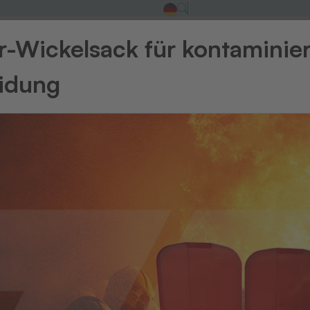
-Wickelsack für kontaminie
eidung
Zurück zur Üb
UHF-Les
UH
Verschied
inkl. Hub