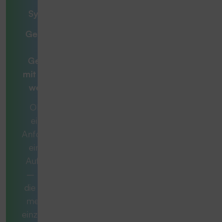
– unsere
Systemlösung
Gemeinsam zur
optimalen
Gesamtlösung
mit
Beratern, die
weiterdenken
Ob es sich um
eine konkrete
Anforderung oder
eine komplexe
Aufgabe handelt
– manchmal ist
die ideale Lösung
mehr als nur ein
einzelnes Produkt.