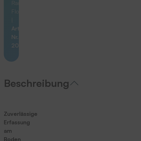
Range
Floor
|
Artikel-
Nr.
20890
Beschreibung
Zuverlässige
Erfassung
am
Boden