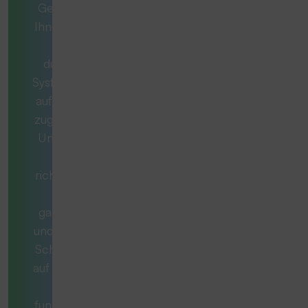
Gemeinsam mit
Ihnen entwickeln
wir ein
durchdachtes
System, das exakt
auf Ihren Bedarf
zugeschnitten ist.
Unsere Berater
stellen die
richtigen Fragen,
denken
ganzheitlich mit
und begleiten Sie
Schritt für Schritt
auf dem Weg zur
optimal
funktionierenden