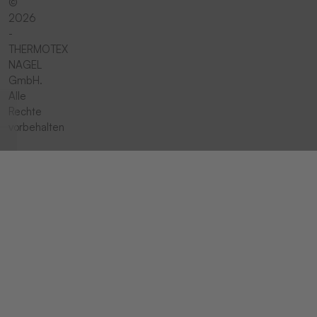
©
2026
-
THERMOTEX
NAGEL
GmbH.
Alle
Rechte
vorbehalten