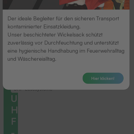
Der ideale Begleiter für den sicheren Transport
kontaminierter Einsatzkleidung.
Unser beschichteter Wickelsack schützt
zuverlässig vor Durchfeuchtung und unterstützt
eine hygienische Handhabung im Feuerwehralltag
und Wäschereialltag.
Hier klicken!
UHF-Lesesysteme
U
H
F
-