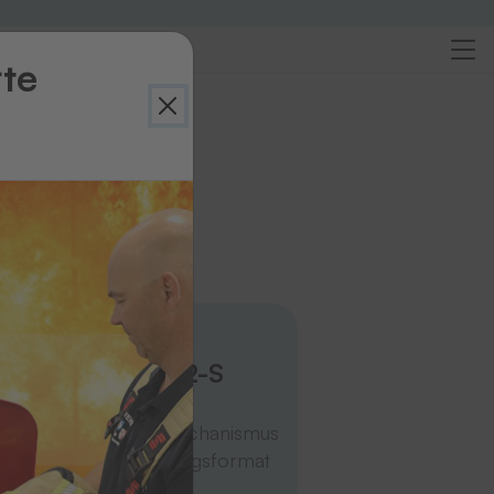
rte
Transferpressen
Trans Press 2-S
Mit
Selbstöffnungsmechanismus
im Quer- oder Längsformat