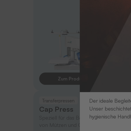
Zum Produkt
Der ideale Begleit
Transferpressen
Cap Press
Unser beschichtet
hygienische Handh
Speziell für das Bedrucken
von Mützen und Caps