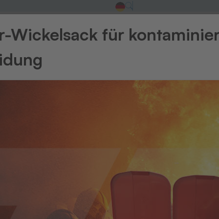
-Wickelsack für kontaminie
eidung
Transferpressen
ferpressen
Transferpressen
s Press 21
Trans Press 1-S
ner Station
Im Quer- oder Längsformat