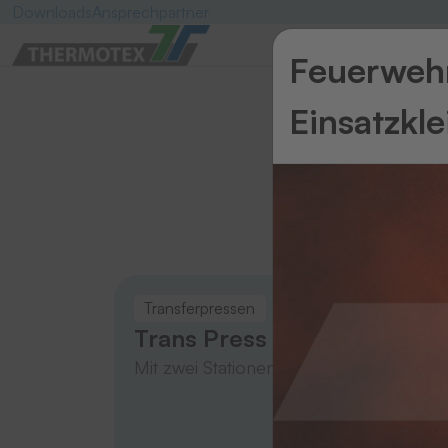
Downloads
Ansprechpartner
Feuerwehr
Einsatzkl
Transferpressen
Trans
Trans Press 20
Tran
Mit zwei Stationen
Mit ei