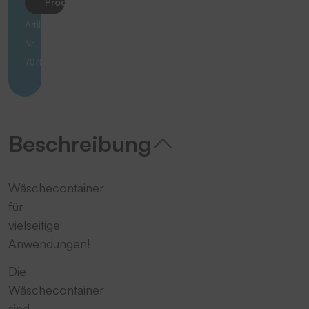
Produkt anfragen
Artikel-
Nr.
70785
Beschreibung
Wäschecontainer
für
vielseitige
Anwendungen!
Die
Wäschecontainer
sind