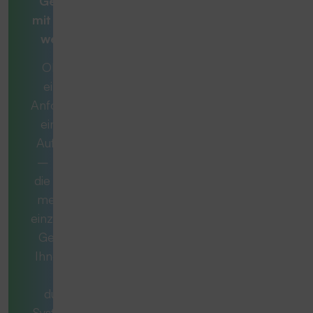
Gesamtlösung
mit
Beratern, die
weiterdenken
Ob es sich um
eine konkrete
Anforderung oder
eine komplexe
Aufgabe handelt
– manchmal ist
die ideale Lösung
mehr als nur ein
einzelnes Produkt.
Gemeinsam mit
Ihnen entwickeln
wir ein
durchdachtes
System, das exakt