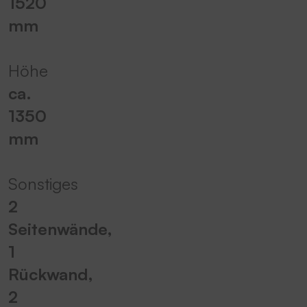
1520
mm
Höhe
ca.
1350
mm
Sonstiges
2
Seitenwände,
1
Rückwand,
2