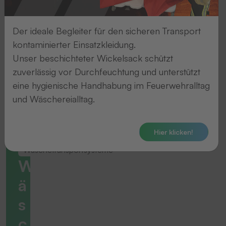
Der ideale Begleiter für den sicheren Transport
kontaminierter Einsatzkleidung.
Unser beschichteter Wickelsack schützt
zuverlässig vor Durchfeuchtung und unterstützt
eine hygienische Handhabung im Feuerwehralltag
und Wäschereialltag.
Hier klicken!
Wäschetransportsysteme
W
ä
s
c