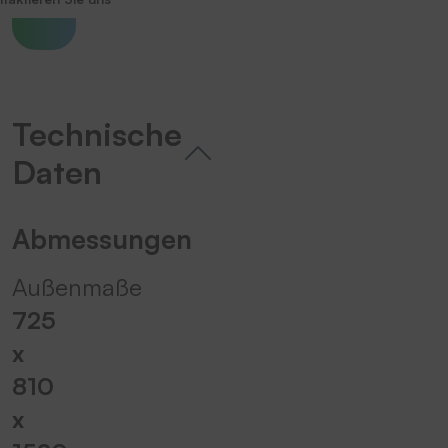
Technische
Daten
Abmessungen
Außenmaße
725
x
810
x