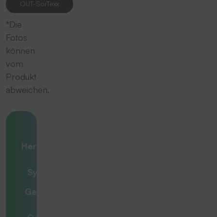
OUT-SorTexx
*Die
Fotos
können
vom
Produkt
abweichen.
Ihre
Herausforderung
– unsere
Systemlösung
Gemeinsam zur
optimalen