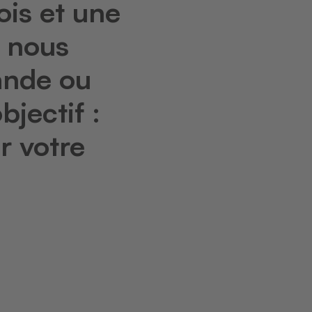
ois et une
 nous
ande ou
bjectif :
r votre