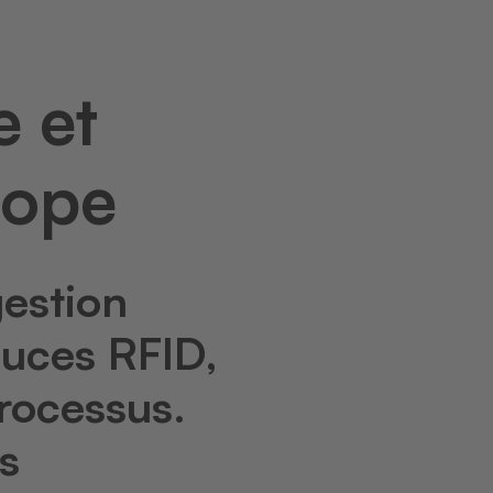
e et
rope
gestion
puces RFID,
processus.
s