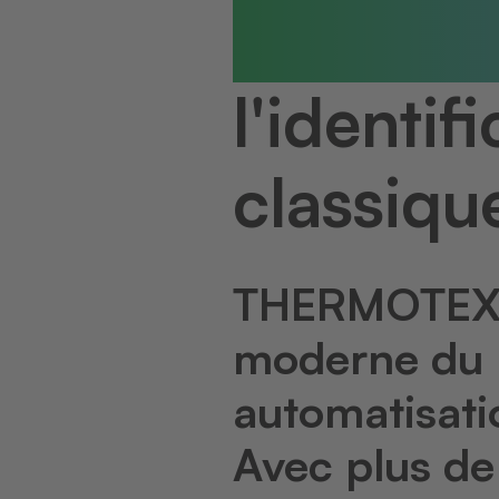
Leader 
l'identi
classiqu
THERMOTEX es
moderne du l
automatisatio
Avec plus de