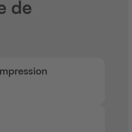
e de
impression