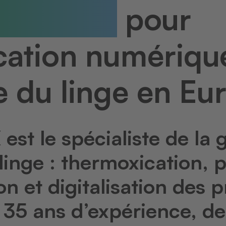
européen
pour
fication numériqu
e du linge en Eu
t le spécialiste de la 
inge : thermoxication, 
n et digitalisation des 
 35 ans d’expérience, de