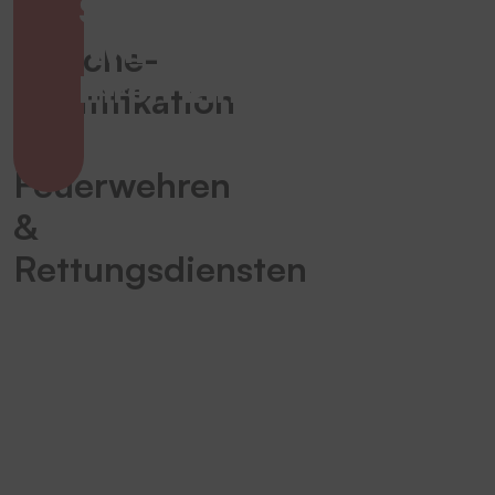
Sicherheit –
Ihre
Wir machen
Wäsche-
Ihren Einsatz
Identifikation
sicher!
bei
Feuerwehren
&
Rettungsdiensten
Besonderheiten
der
handbediente