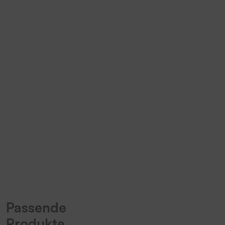
Anpassungsfähigkeit
Verschiedene
Druckermodelle, die mit
passenden Farb- und
Kennzeichnungsbändern
für jede Anwendung
perfekt abgestimmt sind.
Spirit 1
TT5-L
Passende
Produkte