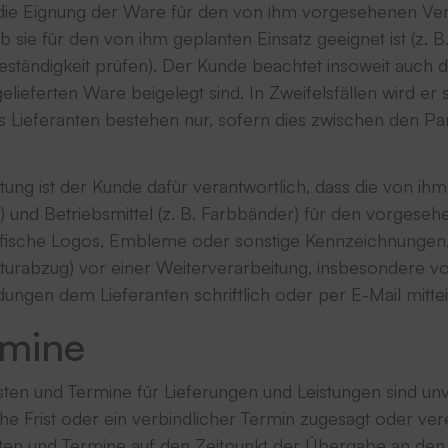
r die Eignung der Ware für den von ihm vorgesehenen Ve
 sie für den von ihm geplanten Einsatz geeignet ist (z.
ändigkeit prüfen). Der Kunde beachtet insoweit auch die
elieferten Ware beigelegt sind. In Zweifelsfällen wird er
s Lieferanten bestehen nur, sofern dies zwischen den Part
tung ist der Kunde dafür verantwortlich, dass die von ih
lien) und Betriebsmittel (z. B. Farbbänder) für den vorge
ezifische Logos, Embleme oder sonstige Kennzeichnungen,
turabzug) vor einer Weiterverarbeitung, insbesondere 
dungen dem Lieferanten schriftlich oder per E-Mail mittei
rmine
risten und Termine für Lieferungen und Leistungen sind u
che Frist oder ein verbindlicher Termin zugesagt oder ver
sten und Termine auf den Zeitpunkt der Übergabe an den