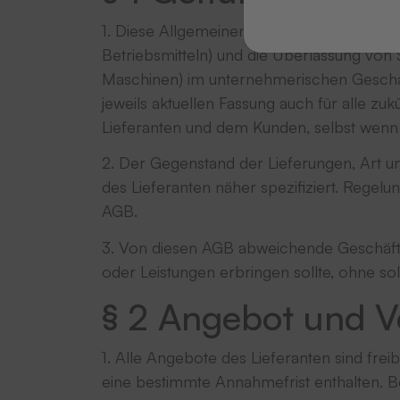
1. Diese Allgemeinen Geschäftsbedingung
Betriebsmitteln) und die Überlassung von S
Maschinen) im unternehmerischen Geschä
jeweils aktuellen Fassung auch für alle z
Lieferanten und dem Kunden, selbst wenn 
2. Der Gegenstand der Lieferungen, Art 
des Lieferanten näher spezifiziert. Rege
AGB.
3. Von diesen AGB abweichende Geschäfts
oder Leistungen erbringen sollte, ohne s
§ 2 Angebot und V
1. Alle Angebote des Lieferanten sind frei
eine bestimmte Annahmefrist enthalten. B