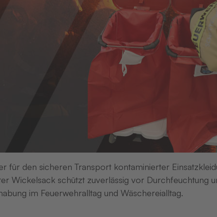
er für den sicheren Transport kontaminierter Einsatzkleid
er Wickelsack schützt zuverlässig vor Durchfeuchtung un
ße 14 | 77746 Schutterwald | DEUTSCHLAND
abung im Feuerwehralltag und Wäschereialltag.
h