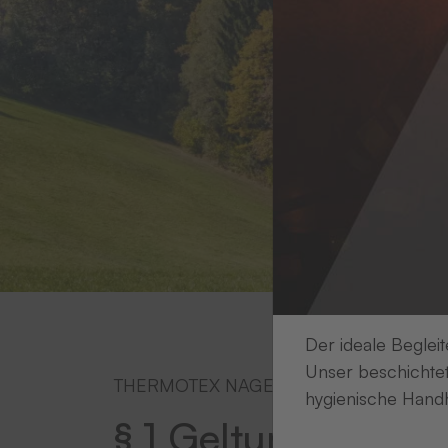
Der ideale Begleit
Unser beschichtet
THERMOTEX NAGEL GmbH | Schutterstra
hygienische Handh
§ 1 Geltungsbereic