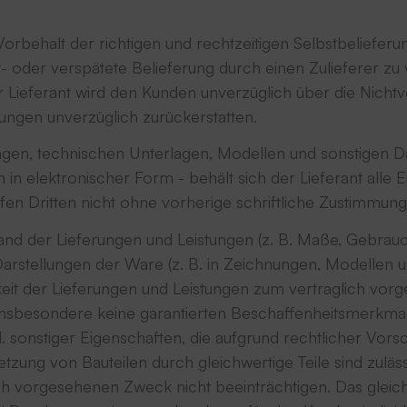
orbehalt der richtigen und rechtzeitigen Selbstbelieferun
cht- oder verspätete Belieferung durch einen Zulieferer z
Lieferant wird den Kunden unverzüglich über die Nichtv
ngen unverzüglich zurückerstatten.
en, technischen Unterlagen, Modellen und sonstigen D
h in elektronischer Form - behält sich der Lieferant all
rfen Dritten nicht ohne vorherige schriftliche Zustimmu
d der Lieferungen und Leistungen (z. B. Maße, Gebrauc
arstellungen der Ware (z. B. in Zeichnungen, Modellen 
keit der Lieferungen und Leistungen zum vertraglich vo
 insbesondere keine garantierten Beschaffenheitsmerkma
. sonstiger Eigenschaften, die aufgrund rechtlicher Vors
tzung von Bauteilen durch gleichwertige Teile sind zuläss
h vorgesehenen Zweck nicht beeinträchtigen. Das gleiche