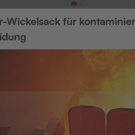
-Wickelsack für kontaminie
eidung