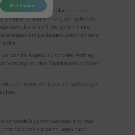
Hier klicken!
Waren (insbesondere von Maschinen und
r Installation und Wartung der gelieferten
en „Lieferant“). Sie gelten in ihrer
n Lieferungen und Leistungen zwischen dem
sollte.
g werden im Angebot und/ oder Auftrag
hen Vorrang vor den Regelungen in diesen
il, auch wenn der Lieferant Lieferungen
rechen.
 als verbindlich gekennzeichnet sind oder
t innerhalb von vierzehn Tagen nach