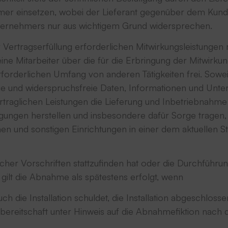
r einsetzen, wobei der Lieferant gegenüber dem Kunden s
ternehmers nur aus wichtigem Grund widersprechen.
ur Vertragserfüllung erforderlichen Mitwirkungsleistunge
seine Mitarbeiter über die für die Erbringung der Mitwirkun
rforderlichen Umfang von anderen Tätigkeiten frei. Sowei
ndige und widerspruchsfreie Daten, Informationen und Unte
traglichen Leistungen die Lieferung und Inbetriebnahme
gungen herstellen und insbesondere dafür Sorge tragen, d
hen und sonstigen Einrichtungen in einer dem aktuellen 
cher Vorschriften stattzufinden hat oder die Durchfüh
 gilt die Abnahme als spätestens erfolgt, wenn
ch die Installation schuldet, die Installation abgeschlossen
ereitschaft unter Hinweis auf die Abnahmefiktion nach d