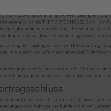
en (im Folgenden „AGB“) gelten für die Lieferung von 
oftware sowie für die Erbringung von Leistungen (z. B. zu
ftsverkehr durch die THERMOTEX NAGEL GmbH (im Folgend
ukünftigen gleichartigen Verträge über die Erbringung vo
nicht nochmals ausdrücklich hierauf hingewiesen werden 
und Umfang der Leistungen sowie die Höhe der Vergütun
lungen im Angebot des Lieferanten haben bei Widersprüc
bedingungen des Kunden werden nicht Vertragsbestandte
olchen Bedingungen des Kunden ausdrücklich zu widersp
ertragsschluss
bleibend und unverbindlich, sofern sie nicht ausdrücklich
estellungen oder Aufträge des Kunden kann der Lieferan