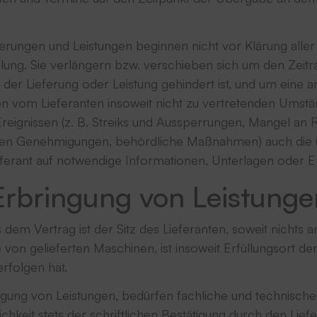
eferungen und Leistungen beginnen nicht vor Klärung alle
lung. Sie verlängern bzw. verschieben sich um den Zeitr
an der Lieferung oder Leistung gehindert ist, und um ein
en vom Lieferanten insoweit nicht zu vertretenden Umst
eignissen (z. B. Streiks und Aussperrungen, Mangel an R
en Genehmigungen, behördliche Maßnahmen) auch die un
eferant auf notwendige Informationen, Unterlagen oder 
; Erbringung von Leistun
us dem Vertrag ist der Sitz des Lieferanten, soweit nichts 
von gelieferten Maschinen, ist insoweit Erfüllungsort der 
rfolgen hat.
ingung von Leistungen, bedürfen fachliche und technisc
chkeit stets der schriftlichen Bestätigung durch den Lie