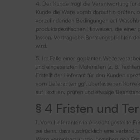
4. Der Kunde trägt die Verantwortung fü
Kunde die Ware vorab daraufhin prüfen, ob
vorzufindenden Bedingungen auf Waschbest
produktspezifischen Hinweisen, die einer g
lassen. Vertragliche Beratungspflichten de
wird.
5. Im Falle einer geplanten Weiterverarbei
und eingesetzten Materialien (z. B. Texti
Erstellt der Lieferant für den Kunden sp
vom Lieferanten ggf. überlassenen Korrek
auf Textilien, prüfen und etwaige Beanstan
§ 4 Fristen und Te
1. Vom Lieferanten in Aussicht gestellte F
sei denn, dass ausdrücklich eine verbindli
Ware vereinbart wurde, beziehen sich Fri