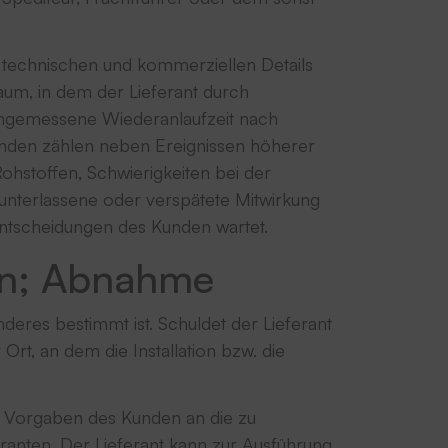
r technischen und kommerziellen Details
aum, in dem der Lieferant durch
e angemessene Wiederanlaufzeit nach
änden zählen neben Ereignissen höherer
ohstoffen, Schwierigkeiten bei der
terlassene oder verspätete Mitwirkung
Entscheidungen des Kunden wartet.
gen; Abnahme
anderes bestimmt ist. Schuldet der Lieferant
Ort, an dem die Installation bzw. die
he Vorgaben des Kunden an die zu
feranten. Der Lieferant kann zur Ausführung