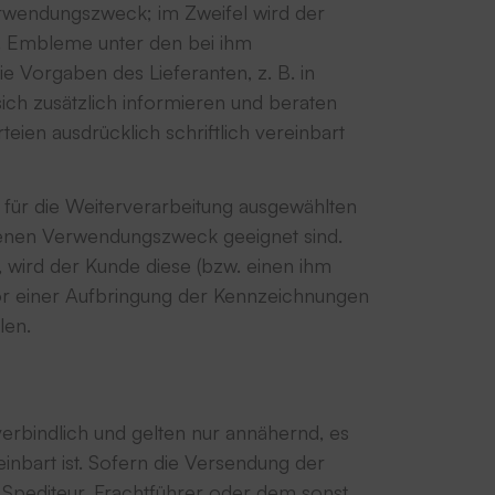
rwendungszweck; im Zweifel wird der
 B. Embleme unter den bei ihm
 Vorgaben des Lieferanten, z. B. in
 sich zusätzlich informieren und beraten
eien ausdrücklich schriftlich vereinbart
m für die Weiterverarbeitung ausgewählten
sehenen Verwendungszweck geeignet sind.
 wird der Kunde diese (bzw. einen ihm
vor einer Aufbringung der Kennzeichnungen
len.
nverbindlich und gelten nur annähernd, es
einbart ist. Sofern die Versendung der
 Spediteur, Frachtführer oder dem sonst