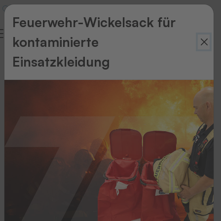
Feuerwehr-Wickelsack für
kontaminierte
Datenschutz
Einsatzkleidung
Datenschutzerklärung
1.
Datenschutz
auf
einen
Blick
Allgemeine
Hinweise
Die