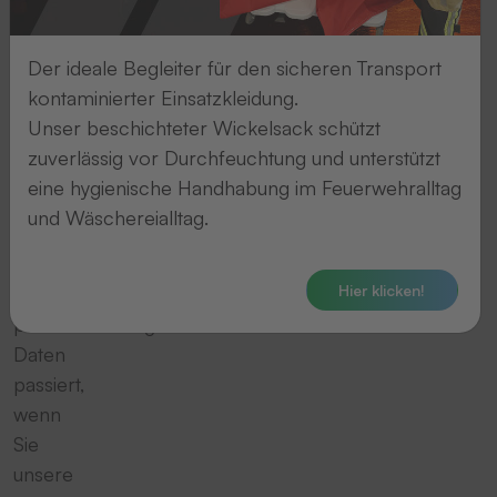
folgenden
Hinweise
Der ideale Begleiter für den sicheren Transport
geben
kontaminierter Einsatzkleidung.
einen
Unser beschichteter Wickelsack schützt
einfachen
zuverlässig vor Durchfeuchtung und unterstützt
Überblick
eine hygienische Handhabung im Feuerwehralltag
darüber,
und Wäschereialltag.
was
mit
Hier klicken!
Ihren
personenbezogenen
Daten
passiert,
wenn
Sie
unsere