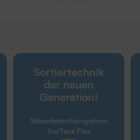
Entdecken
Sortiertechnik
Karriere
Produkte
der neuen
Unternehmen
Service
Generation!
THERMOTEX
Wäschesortiersystem
Engagement
SorTexx Flex
Umweltpolitik