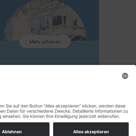
Glossar
Downloads
Ansprechpartner
Rücknahme Altgeräte
Aktuelles
Kontakt
Mehr erfahren
Umfrage zur Kundenzufriedenheit
Newsletteranmeldung
tz
AGB
Rechte vorbehalten