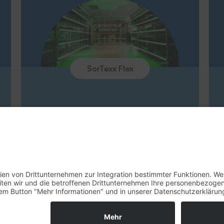
Unternehmen
Messen
SorTexx Flex
Rücknahme Altgeräte
Impressum
Datenschu
© 2026 - THERMOTEX NAGEL GmbH. Alle 