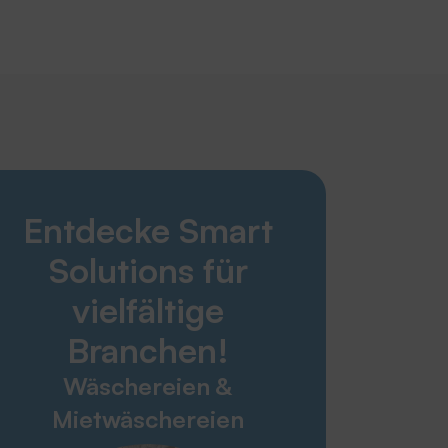
Smart Solutions
Entdecke Smart
Wäschereien & Mietwäschereien
Altenheim & Pflegebereich
Solutions für
Krankenhaus & Gesundheitswesen
Industrie & Konfektion
vielfältige
Technischer Handel
Branchen!
Feuerwehren & Rettungsdienste
Wäschereien &
Service & Kontakt
Mietwäschereien