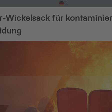
-Wickelsack für kontaminie
eidung