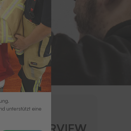
ung.
d unterstützt eine
trag
I IM INTERVIEW