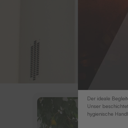
Der ideale Begleit
Unser beschichtet
hygienische Handh