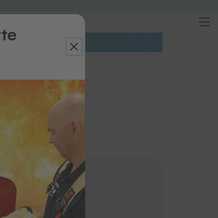
rte
on
trag
RMOTEX