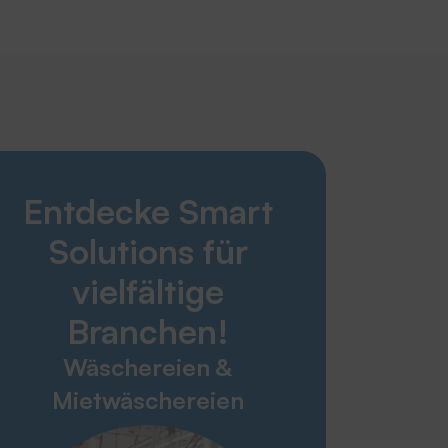
Smart Solutions
Entdecke Smart
Wäschereien & Mietwäschereien
Altenheim & Pflegebereich
Solutions für
Krankenhaus & Gesundheitswesen
Industrie & Konfektion
vielfältige
Technischer Handel
Branchen!
Feuerwehren & Rettungsdienste
Wäschereien &
Service & Kontakt
Mietwäschereien
Glossar