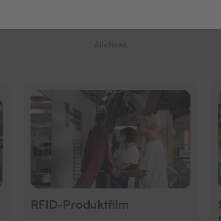
Alle
News
RFID-Produktfilm