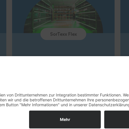
Messen
SorTexx Flex
Rücknahme Altgeräte
Impressum
Datenschu
© 2026 - THERMOTEX NAGEL GmbH. Alle 