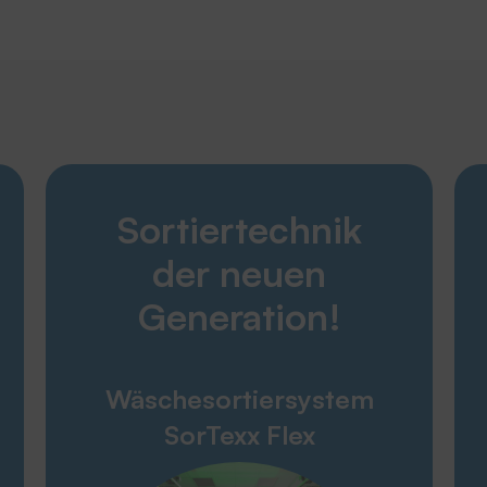
Entdecken
Sortiertechnik
Karriere
Produkte
der neuen
Unternehmen
Service
Generation!
THERMOTEX
Wäschesortiersystem
Engagement
SorTexx Flex
Umweltpolitik
Unternehmen