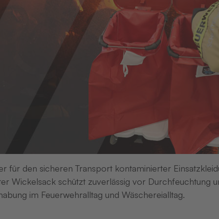
Weih
2025
für h
und r
Unter
THERMOTEX 
insgesamt 10
er für den sicheren Transport kontaminierter Einsatzkleid
er Wickelsack schützt zuverlässig vor Durchfeuchtung un
abung im Feuerwehralltag und Wäschereialltag.
04.12.2025