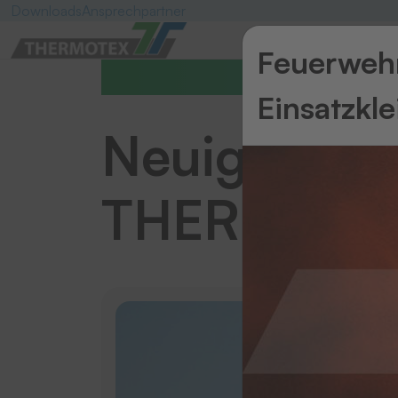
Downloads
Ansprechpartner
Feuerwehr
Aktuelles
Einsatzkl
Neuigkeiten
THERMOTE