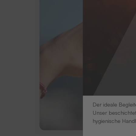
Der ideale Begleit
Unser beschichtet
hygienische Handh