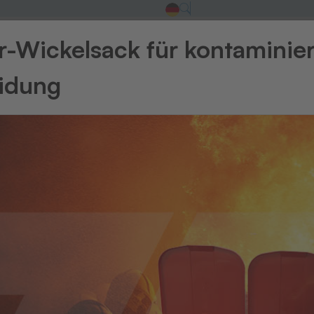
-Wickelsack für kontaminie
eidung
 aus der Welt v
X
Neuester Bei
THE