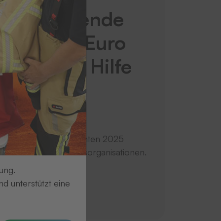
nachtsspende
: 10.000 Euro
umanitäre Hilfe
egionale
stützung
spendet zu Weihnachten 2025
.000 Euro an drei Hilfsorganisationen.
ung.
d unterstützt eine