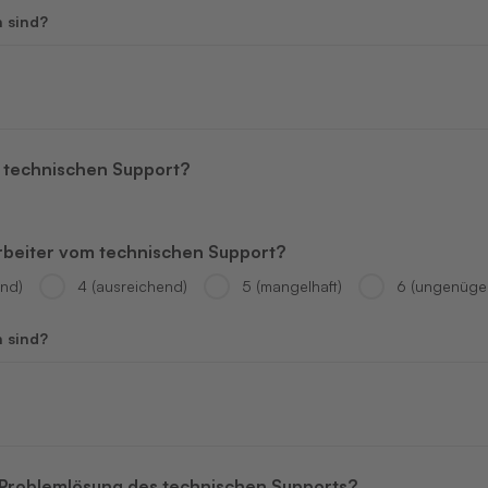
n sind?
m technischen Support?
arbeiter vom technischen Support?
end)
4 (ausreichend)
5 (mangelhaft)
6 (ungenüge
n sind?
er Problemlösung des technischen Supports?