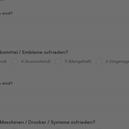
n sind?
iebsmittel / Embleme zufrieden?
end)
4 (Ausreichend)
5 (Mangelhaft)
6 (Ungenüg
n sind?
n Maschinen / Drucker / Systeme zufrieden?