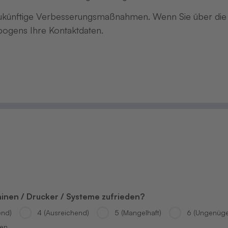
 zukünftige Verbesserungsmaßnahmen. Wenn Sie über d
bogens Ihre Kontaktdaten.
hinen / Drucker / Systeme zufrieden?
end)
4 (Ausreichend)
5 (Mangelhaft)
6 (Ungenüg
den