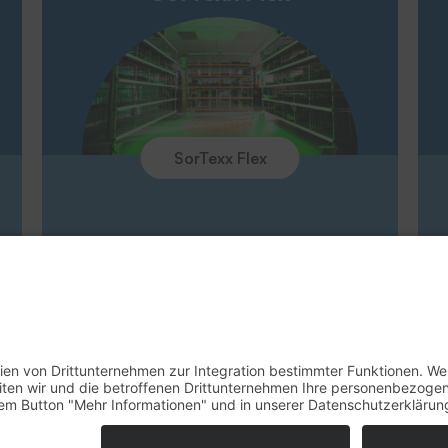
Umweltpolitik
Unternehmen
Messen
SorTexx Flex
Rücknahme Altgeräte
Impressum
Datenschu
© 2026 - THERMOTEX NAGEL GmbH. Alle 
ds