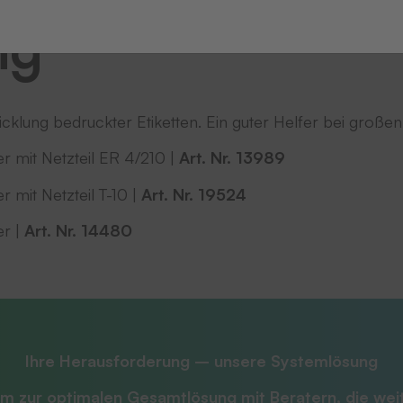
ng
icklung bedruckter Etiketten. Ein guter Helfer bei große
r mit Netzteil ER 4/210 |
Art
.
Nr. 13989
r mit Netzteil T-10 |
Art. Nr. 19524
er |
Art.
Nr. 14480
Ihre Herausforderung – unsere Systemlösung
m zur optimalen Gesamtlösung mit
Beratern, die we