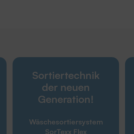
Entdecken
Sortiertechnik
Karriere
Produkte
der neuen
Unternehmen
Service
Generation!
THERMOTEX
Wäschesortiersystem
Engagement
SorTexx Flex