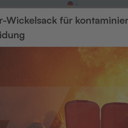
-Wickelsack für kontaminie
eidung
Zurück zur Üb
Zubehör
Au