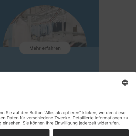
Glossar
Downloads
Ansprechpartner
Rücknahme Altgeräte
Aktuelles
Kontakt
Mehr erfahren
Umfrage zur Kundenzufriedenheit
Newsletteranmeldung
tz
AGB
Rechte vorbehalten
Produkt anfragen