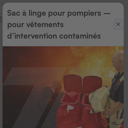
Sac à linge pour pompiers –
pour vêtements
d’intervention contaminés
Scanners
sans
fil
Mais
peut-
être
préférez-
vous
un
lecteur
optique