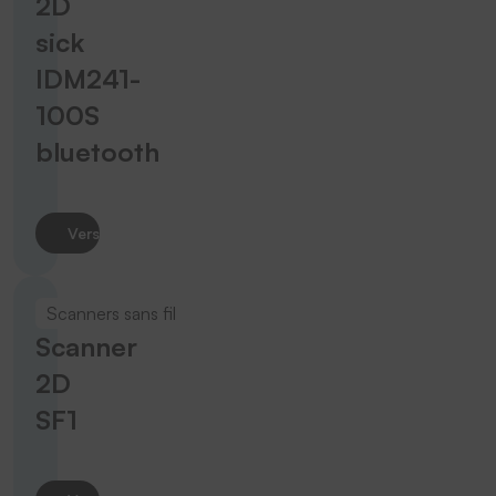
2D
sick
IDM241-
100S
bluetooth
Vers le produit
Scanners sans fil
Scanner
2D
SF1