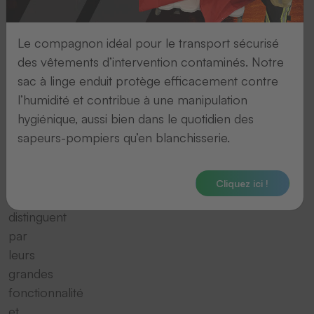
sans
fil
Le compagnon idéal pour le transport sécurisé
fonctionnant
des vêtements d’intervention contaminés. Notre
par
sac à linge enduit protège efficacement contre
liaison
l’humidité et contribue à une manipulation
radio?
hygiénique, aussi bien dans le quotidien des
Nos
sapeurs-pompiers qu’en blanchisserie.
lecteurs
laser
radio
Cliquez ici !
se
distinguent
par
leurs
grandes
fonctionnalité
et