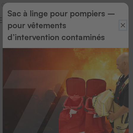
Sac à linge pour pompiers –
pour vêtements
Glossaire
d’intervention contaminés
1
2
3
4
5
6