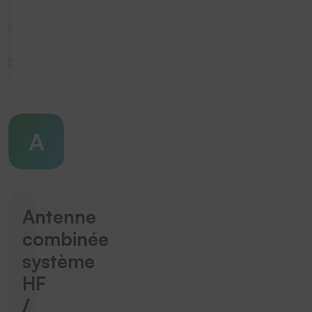
Y
Z
A
Antenne
combinée
système
HF
/