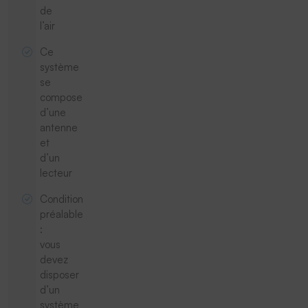
de
l’air
Ce
système
se
compose
d’une
antenne
et
d’un
lecteur
Condition
préalable
:
vous
devez
disposer
d’un
système