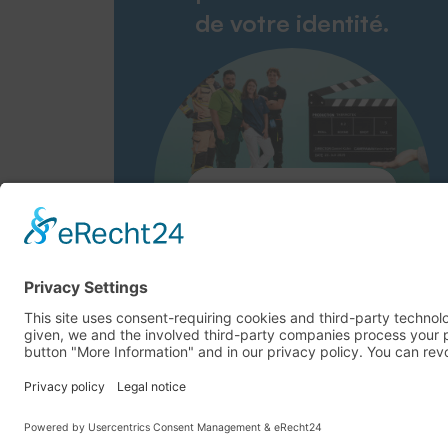
de votre identité.
Zum Embleme-Film