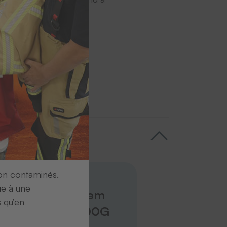
rrespondante.
barres
ion contaminés.
Scanners filaire
ue à une
Scanner system
s qu’en
Hyperion 1300G