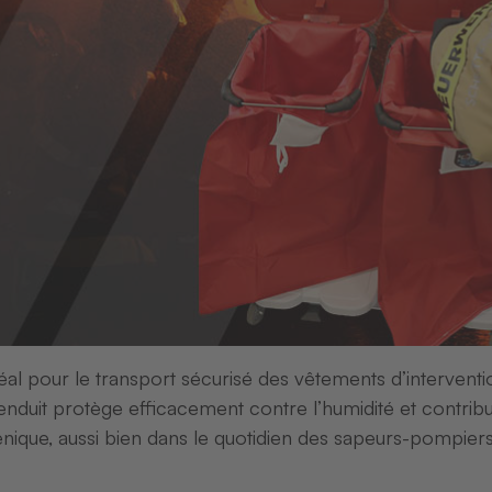
convenient, ergonomic design.
ne catégorie et accédez immédiatement à la section co
rs filaire
Scanners sans fil
Étiquettes à codes à 
l pour le transport sécurisé des vêtements d’intervent
rs filaire
Scanners filaire
enduit protège efficacement contre l’humidité et contrib
ner 2D Sick
Scanner system
énique, aussi bien dans le quotidien des sapeurs-pompier
240
Gryphon GD4132