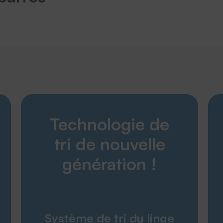
Découvrir
Technologie de
Produits
Entreprise
tri de nouvelle
Service
génération !
Service & contact
Glossaire
Téléchargement
Système de tri du linge