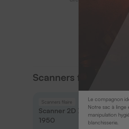
Choisissez u
Scanne
Scanners filaire
Le compagnon idéa
Scanners filaire
Scanne
Notre sac à linge 
Scanner 2D Xenon
Scan
manipulation hygi
1950
IDM
blanchisserie.