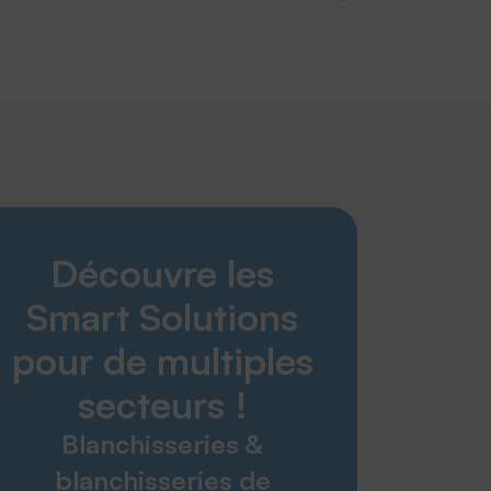
THERMOTEX
Découvre les
Engagement
Politique environnementale
Smart Solutions
Entreprise
Salons
pour de multiples
secteurs !
Smart Solutions
Blanchisseries &
Blanchisseries et blanchisseries de location
blanchisseries de