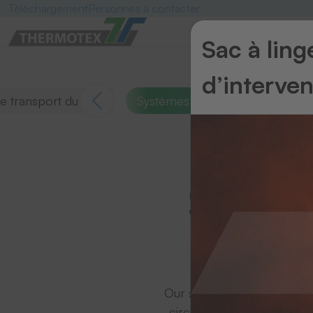
Téléchargement
Personnes à contacter
Sac à lin
d’interve
 transport du linge
Systèmes de scanner / codes b
Systè
Our scanner / barcode syste
circulation and stock utili