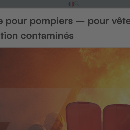
ge pour pompiers – pour vêt
ntion contaminés
arres
Marquage temporaire et permanent
Syst
mes de scanner /
barres
ms offer effective solutions for optimal and reliable con
sation. Our entire scanner range is distinguished by a robus