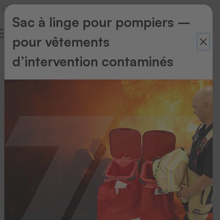
Sac à linge pour pompiers –
pour vêtements
Salons
d’intervention contaminés
Besuchen
Sie
uns
auf...
ExpoDetergo
2026