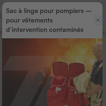
Sac à linge pour pompiers –
pour vêtements
d’intervention contaminés
linge
Systèmes de transport du linge
Systèmes 
Systèmes
de
transport
du
linge
Optimisez
votre