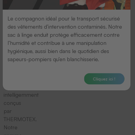
flux
interne
Le compagnon idéal pour le transport sécurisé
de
des vêtements d’intervention contaminés. Notre
linge
sac à linge enduit protège efficacement contre
grâce
l’humidité et contribue à une manipulation
aux
hygiénique, aussi bien dans le quotidien des
systèmes
sapeurs-pompiers qu’en blanchisserie.
de
transport
du
Cliquez ici !
linge
intelligemment
conçus
par
THERMOTEX.
Notre