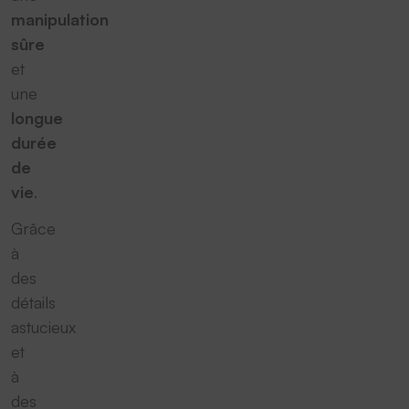
manipulation
sûre
et
une
longue
durée
de
vie
.
Grâce
à
des
détails
astucieux
et
à
des