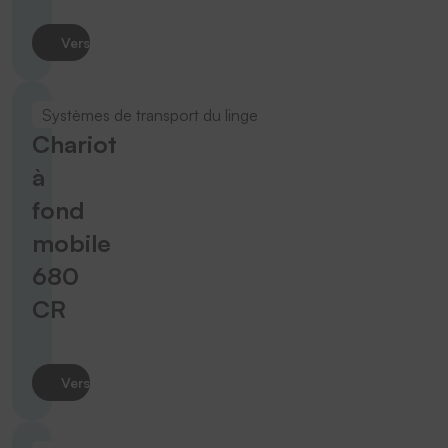
Vers le produit
Systèmes de transport du linge
Chariot
à
fond
mobile
680
CR
Vers le produit