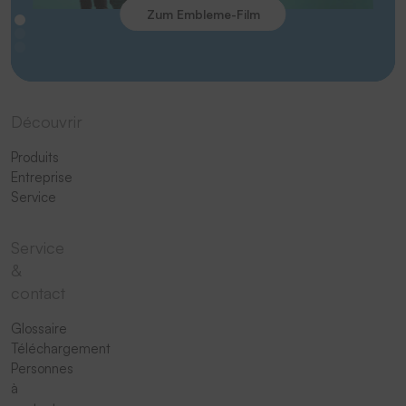
Zum Embleme-Film
Découvrir
Produits
Entreprise
Service
Service
&
contact
Glossaire
Téléchargement
Personnes
à