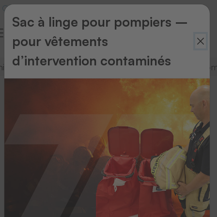
Sac à linge pour pompiers –
pour vêtements
d’intervention contaminés
mique
Presses transferts
Écussons
Consom
Presses
transferts
Nous
vous
proposons
des
presses
à