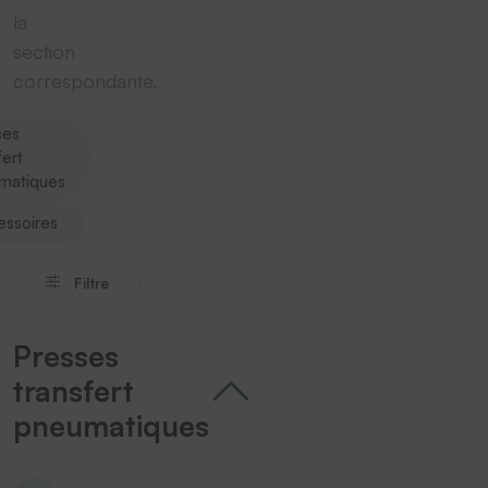
la
section
correspondante.
ses
fert
matiques
essoires
Filtre
Presses
transfert
pneumatiques