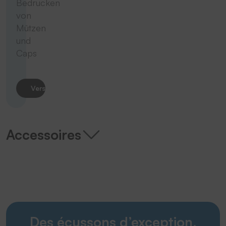
Bedrucken
von
Mützen
und
Caps
Vers le produit
Accessoires
Des écussons d’exception.