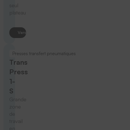
seul
plateau
Vers le produit
Presses transfert pneumatiques
Trans
Press
1-
S
Grande
zone
de
travail
en