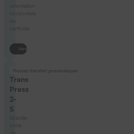
orientation
horizontale
ou
verticale
Vers le produit
Presses transfert pneumatiques
Trans
Press
2-
S
Grande
zone
de