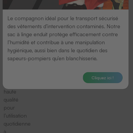
transfert
pour
Le compagnon idéal pour le transport sécurisé
toutes
des vêtements d’intervention contaminés. Notre
les
sac à linge enduit protège efficacement contre
exigences,
l’humidité et contribue à une manipulation
de
hygiénique, aussi bien dans le quotidien des
l’appareil
sapeurs-pompiers qu’en blanchisserie.
à
fonctionnement
manuel
Cliquez ici !
de
haute
qualité
pour
l‘utilisation
quotidienne
à