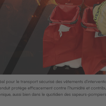
Produits
Accessoires
its
Produits
 à linge
Housses
dents
intérieures et
extérieures pour
conteneurs
l pour le transport sécurisé des vêtements d’intervent
enduit protège efficacement contre l’humidité et contrib
énique, aussi bien dans le quotidien des sapeurs-pompier