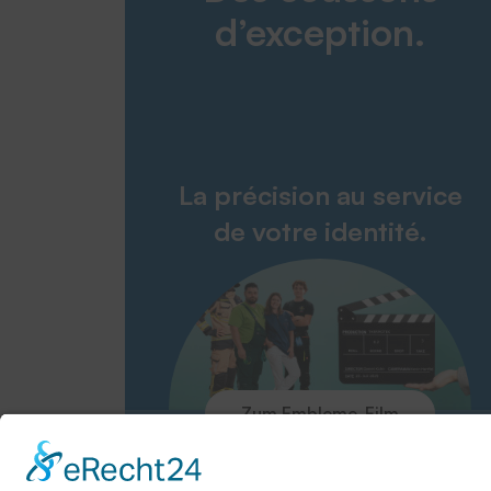
d’exception.
La précision au service
de votre identité.
Zum Embleme-Film