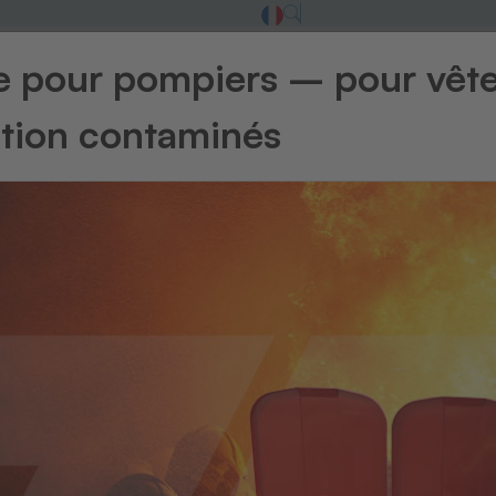
ge pour pompiers – pour vêt
ntion contaminés
u linge
Systèmes de scanner / codes barres
Ma
Sacs à linge
ne catégorie et accédez immédiatement à la section co