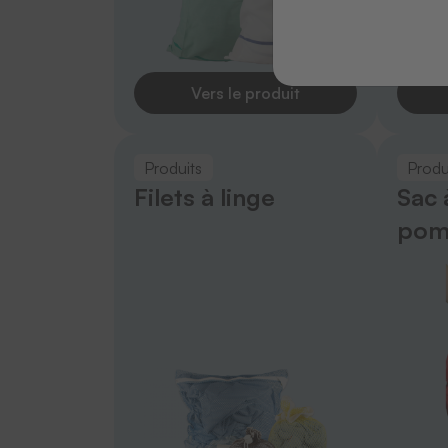
Vers le produit
Produits
Produ
Filets à linge
Sac 
pom