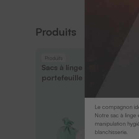
Produits
Produits
Produ
Sacs à linge
Sacs
portefeuille
rési
Le compagnon idéa
Notre sac à linge 
manipulation hygi
blanchisserie.