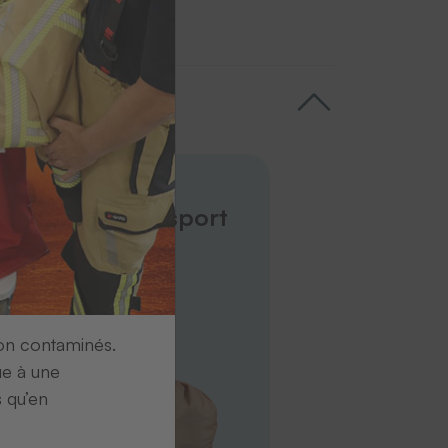
Produits
Sacs de transport
du linge
ion contaminés.
ue à une
s qu’en