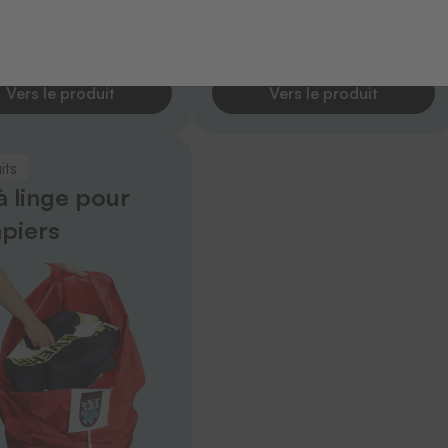
Vers le produit
Vers le produit
its
à linge pour
piers