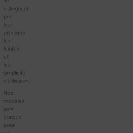
se
distinguent
par
leur
précision,
leur
fiabilité
et
leur
simplicité
d’utilisation.
Nos
modèles
sont
conçus
pour
un