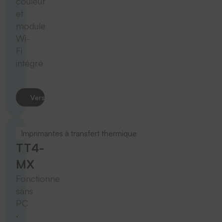
couleur
et
module
Wi-
Fi
intégré
Vers le produit
Imprimantes à transfert thermique
TT4-
MX
Fonctionne
sans
PC
·