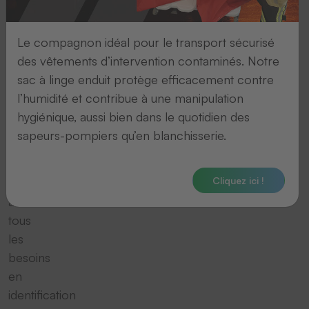
par
transfert
Le compagnon idéal pour le transport sécurisé
thermique
des vêtements d’intervention contaminés. Notre
existent
sac à linge enduit protège efficacement contre
en
l’humidité et contribue à une manipulation
différents
hygiénique, aussi bien dans le quotidien des
modèles
sapeurs-pompiers qu’en blanchisserie.
afin
de
Cliquez ici !
répondre
à
tous
les
besoins
en
identification