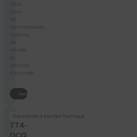
Idéal
pour
les
blanchisseries,
maisons
de
retraite
et
services
d’incendie
Vers le produit
Imprimantes à transfert thermique
TT4-
DCQ