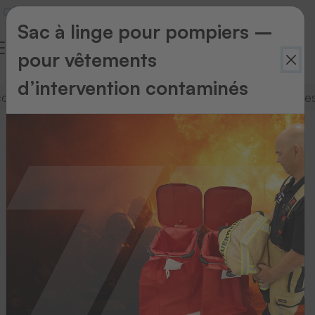
Sac à linge pour pompiers –
pour vêtements
d’intervention contaminés
oller
Systèmes d’impression thermique
Presses
Systèmes
d’impression
thermique
Chez
THERMOTEX,
les
systèmes
d’impression