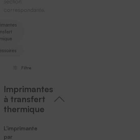
section
correspondante.
rimantes
ansfert
rmique
essoires
Filtre
Imprimantes
à transfert
thermique
L’imprimante
par