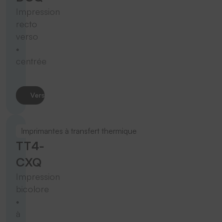
Impression
recto
verso
•
centrée
Vers le produit
Imprimantes à transfert thermique
TT4-
CXQ
Impression
bicolore
•
à