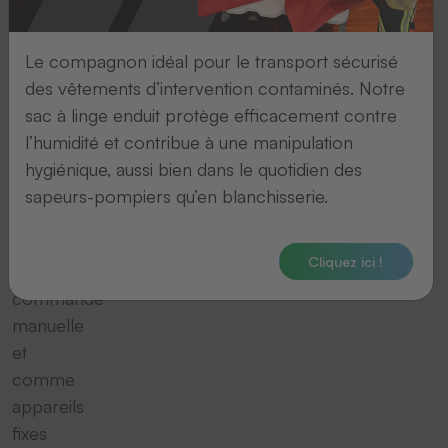
filaire
que
vous
Le compagnon idéal pour le transport sécurisé
utiliser
des vêtements d’intervention contaminés. Notre
à
sac à linge enduit protège efficacement contre
la
l’humidité et contribue à une manipulation
fois
hygiénique, aussi bien dans le quotidien des
comme
sapeurs-pompiers qu’en blanchisserie.
lecteurs
portatifs
Cliquez ici !
à
commande
manuelle
et
comme
appareils
fixes