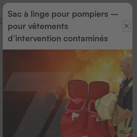
Sac à linge pour pompiers –
pour vêtements
d’intervention contaminés
Scanners
filaire
Faites
votre
choix
parmi
notre
large
gamme
de
scanners