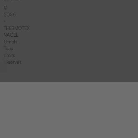
©
2026
-
THERMOTEX
NAGEL
GmbH.
Tous
droits
réservés