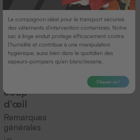
1.
la
Le compagnon idéal pour le transport sécurisé
des vêtements d’intervention contaminés. Notre
protection
sac à linge enduit protège efficacement contre
des
l’humidité et contribue à une manipulation
hygiénique, aussi bien dans le quotidien des
données
sapeurs-pompiers qu’en blanchisserie.
en
un
Cliquez ici !
coup
d'œil
Remarques
générales
Les