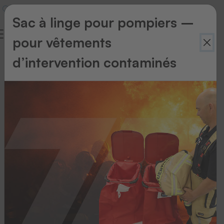
Sac à linge pour pompiers –
pour vêtements
Protection
d’intervention contaminés
des
données
Déclaration
de
protection
des
données