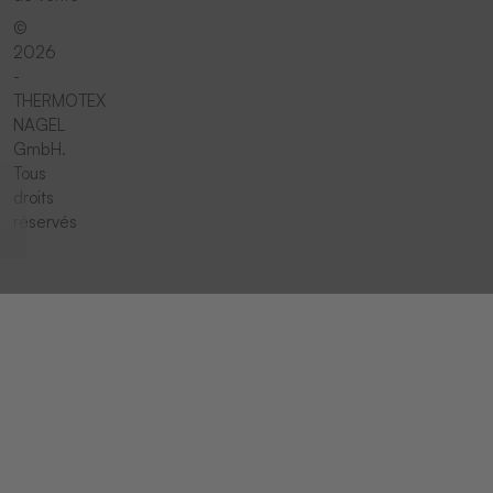
©
2026
-
THERMOTEX
NAGEL
GmbH.
Tous
droits
réservés