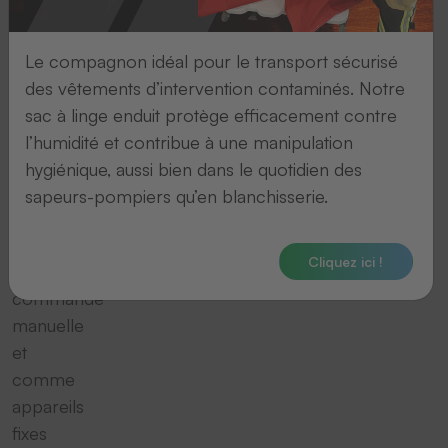
filaire
que
vous
Le compagnon idéal pour le transport sécurisé
utiliser
des vêtements d’intervention contaminés. Notre
à
sac à linge enduit protège efficacement contre
la
l’humidité et contribue à une manipulation
fois
hygiénique, aussi bien dans le quotidien des
comme
sapeurs-pompiers qu’en blanchisserie.
lecteurs
portatifs
Cliquez ici !
à
commande
manuelle
et
comme
appareils
fixes