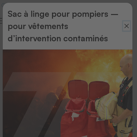
Sac à linge pour pompiers –
pour vêtements
d’intervention contaminés
Scanners
filaire
Faites
votre
choix
parmi
notre
large
gamme
de
scanners