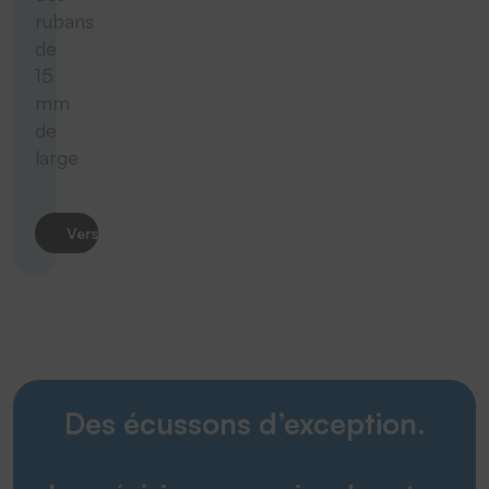
rubans
de
15
mm
de
large
Vers le produit
Des écussons d’exception.