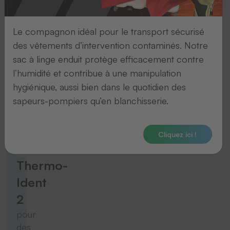
des
rubans
de
Le compagnon idéal pour le transport sécurisé
10
des vêtements d’intervention contaminés. Notre
mm
sac à linge enduit protège efficacement contre
de
l’humidité et contribue à une manipulation
large
hygiénique, aussi bien dans le quotidien des
sapeurs-pompiers qu’en blanchisserie.
Vers le produit
Cliquez ici !
Thermo-Ident
Thermo-
Ident
2
pour
des