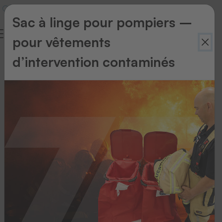
Sac à linge pour pompiers –
pour vêtements
d’intervention contaminés
Thermo-
Ident
Thermo-Ident
Thermo-
Ident
1
pour