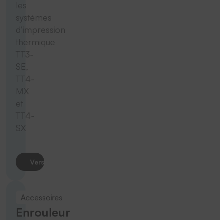
les
systèmes
d’impression
thermique
TT3-
SE,
TT4-
MX
et
TT4-
SX
Vers le produit
Accessoires
Enrouleur