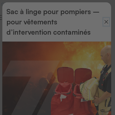
Sac à linge pour pompiers –
pour vêtements
d’intervention contaminés
Accessoires
Mit
unserem
Zubehör
können
Sie
die
Thermotransferdrucksysteme
warten
und
pflegen
und