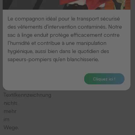
sorgen
hiermit
Le compagnon idéal pour le transport sécurisé
für
des vêtements d’intervention contaminés. Notre
höhere
sac à linge enduit protège efficacement contre
Langlebigkeit
l’humidité et contribue à une manipulation
der
hygiénique, aussi bien dans le quotidien des
Maschinen.
sapeurs-pompiers qu’en blanchisserie.
Somit
steht
Ihrer
Cliquez ici !
professionellen
Textilkennzeichnung
nichts
mehr
im
Wege.