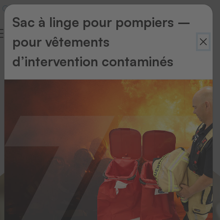
Sac à linge pour pompiers –
pour vêtements
Blanchisseries
d’intervention contaminés
&
Blanchisseries
de
location