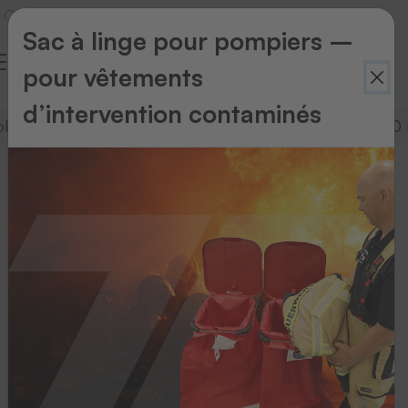
Sac à linge pour pompiers –
pour vêtements
d’intervention contaminés
ology
HF tag technology
PROJET RFID
10 
Technologie
de
puces
HF
Les
puces
HF