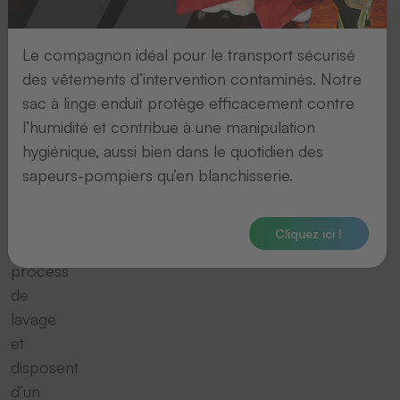
sont
particulièrement
adaptées
Le compagnon idéal pour le transport sécurisé
à
des vêtements d’intervention contaminés. Notre
la
sac à linge enduit protège efficacement contre
lecture
l’humidité et contribue à une manipulation
automatique
hygiénique, aussi bien dans le quotidien des
des
sapeurs-pompiers qu’en blanchisserie.
textiles
dans
Cliquez ici !
les
process
de
lavage
et
disposent
d’un