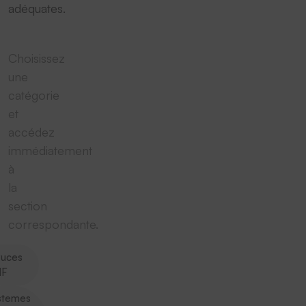
adéquates.
Choisissez
une
catégorie
et
accédez
immédiatement
à
la
section
correspondante.
uces
HF
stemes