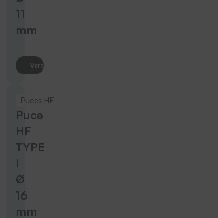
11
mm
Vers le produit
Puces HF
Puce
HF
TYPE
I
Ø
16
mm