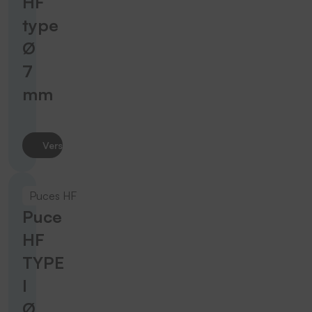
HF
type
Ø
7
mm
Vers le produit
Puces HF
Puce
HF
TYPE
I
Ø