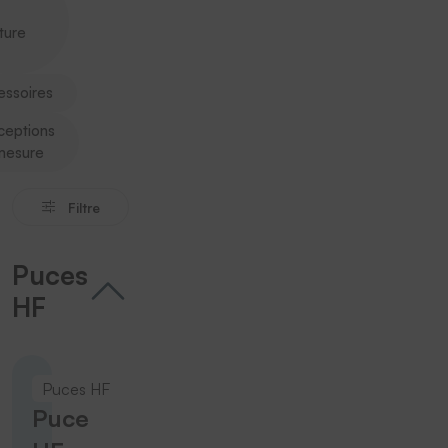
ture
essoires
ceptions
mesure
Filtre
Puces
HF
Puces HF
Puce