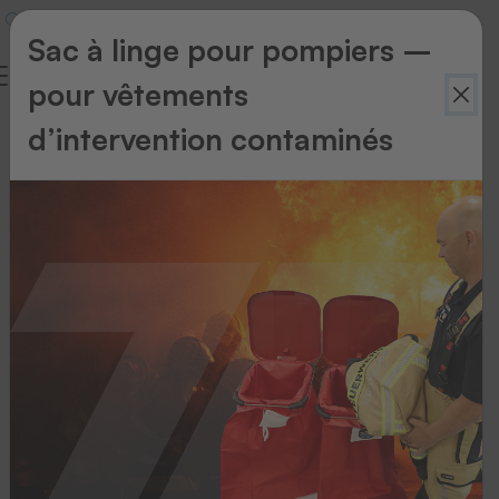
Sac à linge pour pompiers –
pour vêtements
Politique
d’intervention contaminés
environnementale
THERMOTEX
s'engage
pour
l'environnement
En