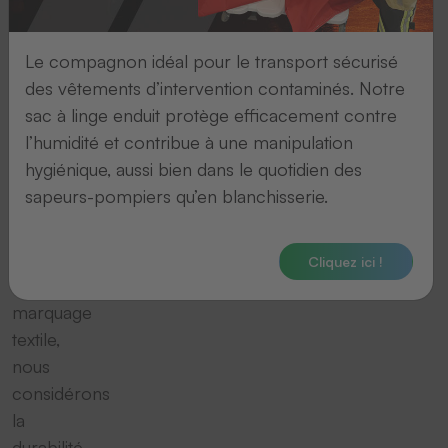
tant
qu’entreprise
Le compagnon idéal pour le transport sécurisé
familiale
des vêtements d’intervention contaminés. Notre
de
sac à linge enduit protège efficacement contre
taille
l’humidité et contribue à une manipulation
moyenne
hygiénique, aussi bien dans le quotidien des
et
sapeurs-pompiers qu’en blanchisserie.
spécialiste
des
solutions
Cliquez ici !
de
marquage
textile,
nous
considérons
la
durabilité