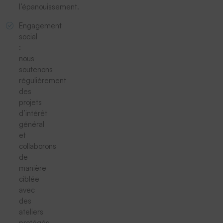
l’épanouissement.
Engagement
social
:
nous
soutenons
régulièrement
des
projets
d’intérêt
général
et
collaborons
de
manière
ciblée
avec
des
ateliers
protégés