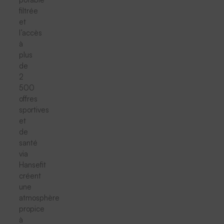
filtrée
et
l’accès
à
plus
de
2
500
offres
sportives
et
de
santé
via
Hansefit
créent
une
atmosphère
propice
à