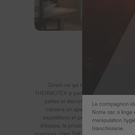
Qu’est-ce qui rend une journée de tr
THERMOTEX si particulière ? Filou, comp
pattes et discret chouchou de l’équipe,
Le compagnon idéa
manière un aperçu du quotidien. Entr
Notre sac à linge 
expéditions et pauses au grand air, il ré
manipulation hygi
d’équipe, la proximité et l’humanité en c
blanchisserie.
pourquoi, chez THERMOTEX, il n’y a pas 