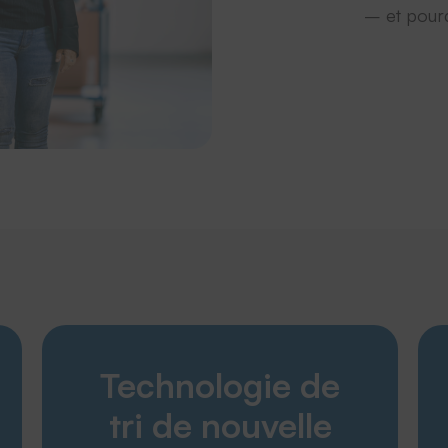
– et pour
Découvrir
Technologie de
Produits
Entreprise
tri de nouvelle
Service