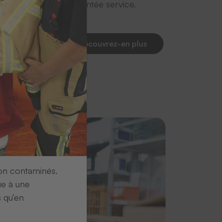
ration efficace et orientée service.
z pas ces insights – découvrez-en plus
ion contaminés.
ue à une
s qu’en