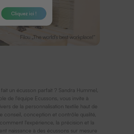
Cliquez ici !
 fait un écusson parfait ? Sandra Hummel,
le de l'équipe Ecussons, vous invite à
ivers de la personnalisation textile haut de
 conseil, conception et contrôle qualité,
comment l'expérience, la précision et la
ent naissance à des écussons sur mesure