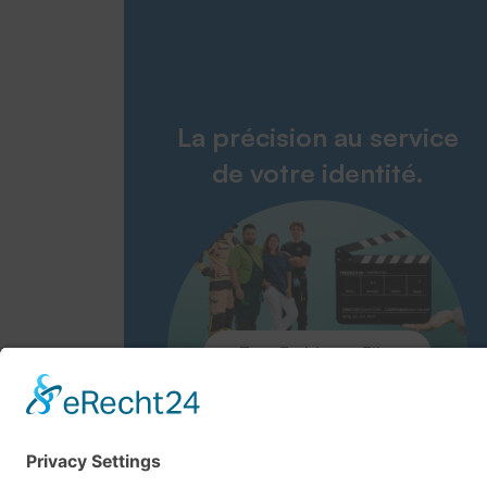
La précision au service
de votre identité.
Zum Embleme-Film