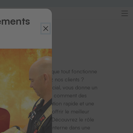
ements
t-il en coulisses pour que tout fonctionne
ment au quotidien chez nos clients ?
r, du service commercial, vous donne un
e son travail et montre comment des
ructurés, une coordination rapide et une
n fiable contribuent à offrir le meilleur
ent client possible. Découvrez le rôle
du service commercial interne dans une