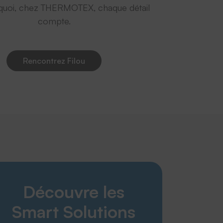
quoi, chez THERMOTEX, chaque détail
compte.
Rencontrez Filou
THERMOTEX
Découvre les
Engagement
Politique environnementale
Smart Solutions
Entreprise