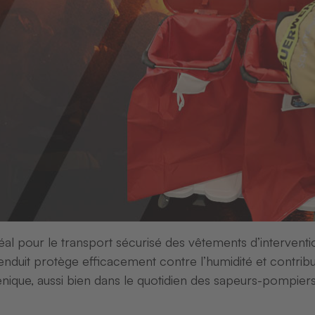
collabo
Ne manque
avail chez
agnon à quatre
 offre à sa
l pour le transport sécurisé des vêtements d’intervent
e réunions,
enduit protège efficacement contre l’humidité et contrib
vèle l’esprit
énique, aussi bien dans le quotidien des sapeurs-pompier
oulisses – et
que les humains