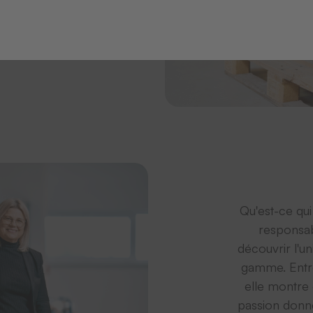
Qu'est-ce qui
responsab
découvrir l'un
gamme. Entre
elle montre 
passion donn