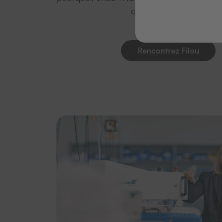
qui s’y sentent bien.
Rencontrez Filou