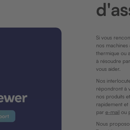
d'as
Si vous rencont
nos machines à
thermique ou a
à résoudre pa
vous aider.
Nos interlocut
répondront à v
nos produits e
rapidement et 
par
e-mail
ou p
Nous proposon