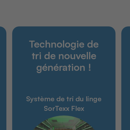
Découvrir
Technologie de
Produits
Entreprise
tri de nouvelle
Service
génération !
Service & contact
Glossaire
Téléchargement
Système de tri du linge
Personnes à contacter
SorTexx Flex
Reprise des vieux appareils
News
Contact