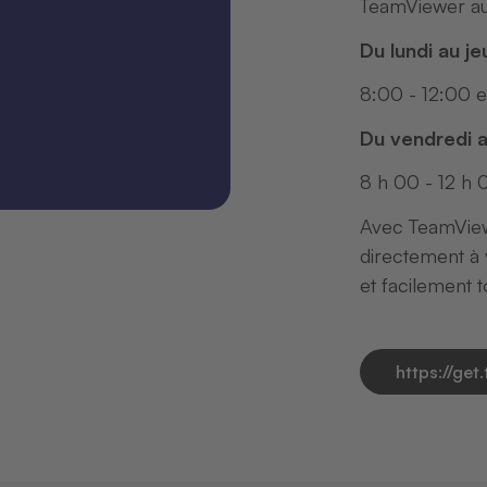
TeamViewer aux
Du lundi au je
8:00 - 12:00 et
Du vendredi 
8 h 00 - 12 h 
Avec TeamView
directement à
et facilement 
https://ge