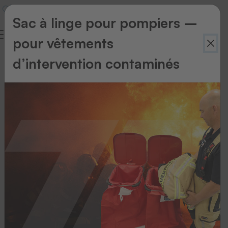
Sac à linge pour pompiers –
pour vêtements
Glossaire
d’intervention contaminés
1
2
3
4
5
6