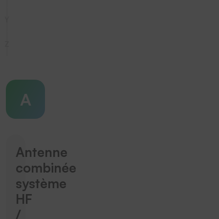
Y
Z
A
Antenne
combinée
système
HF
/