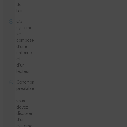
de
l’air
Ce
système
se
compose
d’une
antenne
et
d’un
lecteur
Condition
préalable
:
vous
devez
disposer
d’un
système