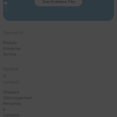
Zum Embleme-Film
Découvrir
Produits
Entreprise
Service
Service
&
contact
Glossaire
Téléchargement
Personnes
à
contacter