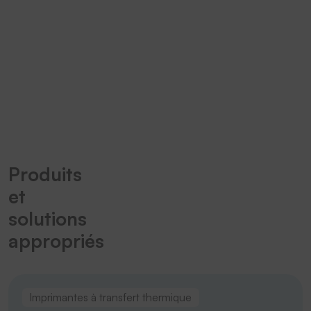
temps réel.
(Page missing)
Technologie RFID
Produits
et
solutions
appropriés
Imprimantes à transfert thermique