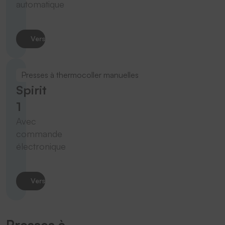
automatique
Vers le produit
Presses à thermocoller manuelles
Spirit
1
Avec
commande
électronique
Vers le produit
Presses à