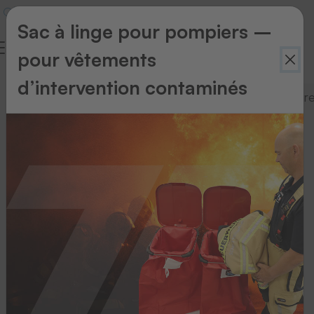
Sac à linge pour pompiers –
pour vêtements
d’intervention contaminés
Presses à thermocoller
Systèmes d’impre
Presses
à
thermocoller
Chez
THERMOTEX,
les
machines
à