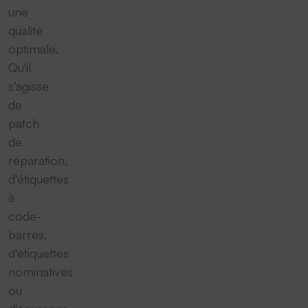
une
qualité
optimale.
Qu'il
s'agisse
de
patch
de
réparation,
d'étiquettes
à
code-
barres,
d'étiquettes
nominatives
ou