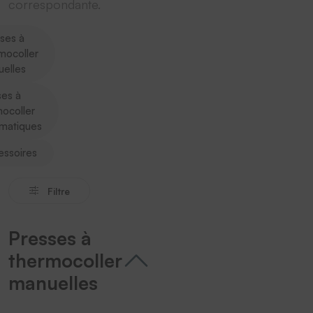
correspondante.
ses à
mocoller
elles
ses à
ocoller
matiques
essoires
Filtre
Presses à
thermocoller
manuelles