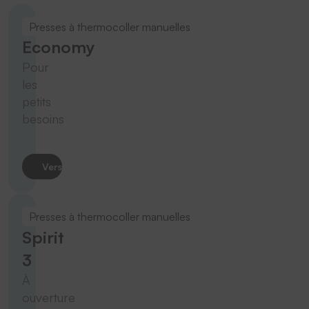
Presses à thermocoller manuelles
Economy
Pour
les
petits
besoins
Vers le produit
Presses à thermocoller manuelles
Spirit
3
À
ouverture