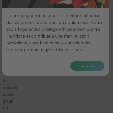
thermocoller
existent
Le compagnon idéal pour le transport sécurisé
en
des vêtements d’intervention contaminés. Notre
différents
sac à linge enduit protège efficacement contre
modèles.
l’humidité et contribue à une manipulation
Les
hygiénique, aussi bien dans le quotidien des
machines
sapeurs-pompiers qu’en blanchisserie.
à
thermocoller
Cliquez ici !
pneumatiques
sont
la
solution
idéale
pour
un