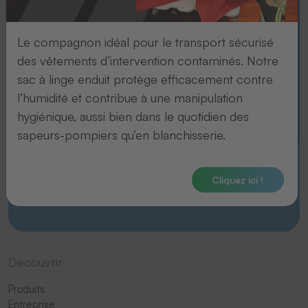
La précision au service de votre
identité.
Le compagnon idéal pour le transport sécurisé
des vêtements d’intervention contaminés. Notre
sac à linge enduit protège efficacement contre
l’humidité et contribue à une manipulation
hygiénique, aussi bien dans le quotidien des
sapeurs-pompiers qu’en blanchisserie.
Cliquez ici !
Zum Embleme-Film
Découvrir
Produits
Entreprise