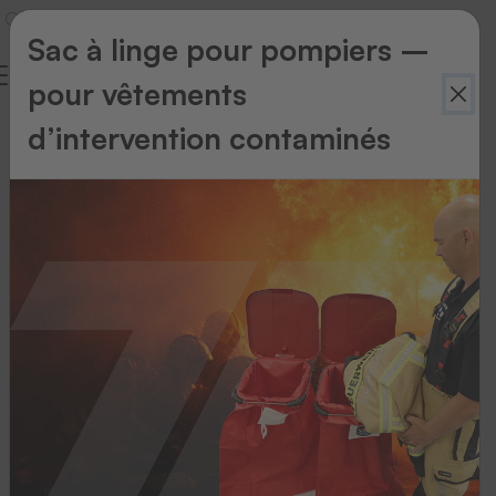
Sac à linge pour pompiers –
pour vêtements
10
d’intervention contaminés
bonnes
raisons
de
choisir
nos
solutions
de
marquage
classique