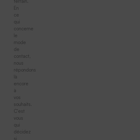
terrain.
En
ce
qui
concerne
le
mode
de
contact,
nous
répondons
là
encore
à
vos
souhaits.
C'est
vous
qui
décidez
si