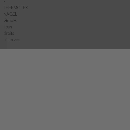
-
THERMOTEX
NAGEL
GmbH.
Tous
droits
réservés