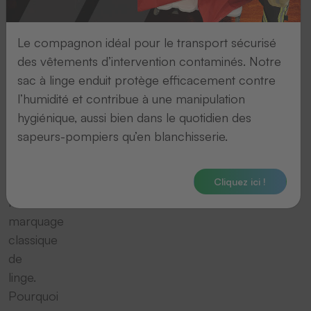
de
Le compagnon idéal pour le transport sécurisé
linge
des vêtements d’intervention contaminés. Notre
sac à linge enduit protège efficacement contre
l’humidité et contribue à une manipulation
Nous
hygiénique, aussi bien dans le quotidien des
voulons
sapeurs-pompiers qu’en blanchisserie.
vous
aider
Cliquez ici !
avec
notre
marquage
classique
de
linge.
Pourquoi