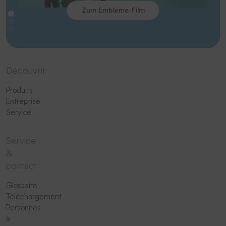
Zum Embleme-Film
Découvrir
Produits
Entreprise
Service
Service
&
contact
Glossaire
Téléchargement
Personnes
à