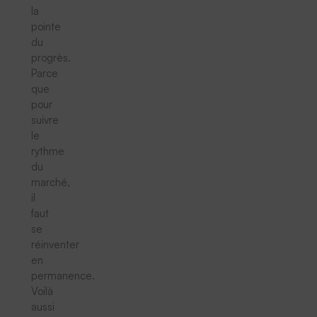
la
pointe
du
progrès.
Parce
que
pour
suivre
le
rythme
du
marché,
il
faut
se
réinventer
en
permanence.
Voilà
aussi